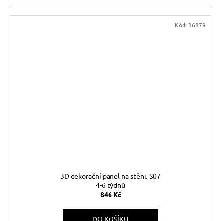
Kód:
36879
3D dekorační panel na stěnu S07
4-6 týdnů
846 Kč
DO KOŠÍKU