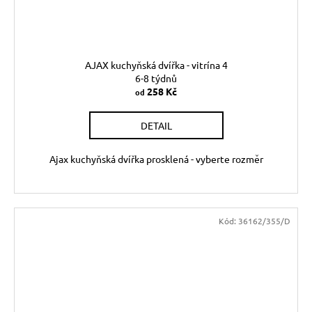
AJAX kuchyňská dvířka - vitrína 4
6-8 týdnů
258 Kč
od
DETAIL
Ajax kuchyňská dvířka prosklená - vyberte rozměr
Kód:
36162/355/D