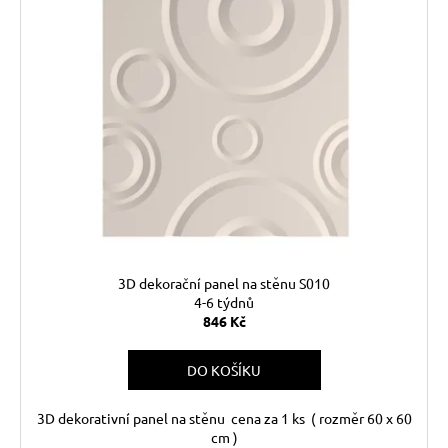
č
u
j
e
m
e
3D dekorační panel na stěnu S010
4-6 týdnů
846 Kč
DO KOŠÍKU
3D dekorativní panel na stěnu cena za 1 ks ( rozměr 60 x 60
cm )