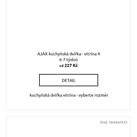
AJAX kuchyňská dvířka - vitrína 4
6-7 týdnů
227 Kč
od
DETAIL
kuchyňská dvířka vitrína - vyberte rozměr
Kód:
36444/935