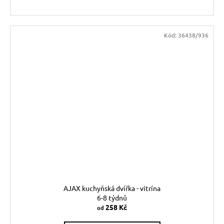
Kód:
36438/936
AJAX kuchyňská dvířka - vitrína
6-8 týdnů
258 Kč
od