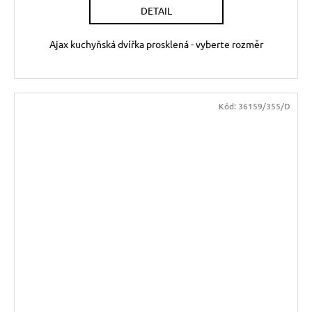
DETAIL
Ajax kuchyňská dvířka prosklená - vyberte rozměr
Kód:
36159/355/D