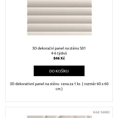
d
r
a
u
o
j
k
d
í
t
u
t
ů
k
?
t
ů
3D dekorační panel na stěnu S01
4-6 týdnů
846 Kč
HLEDAT
DO KOŠÍKU
D
3D dekorativní panel na stěnu cena za 1 ks ( rozměr 60 x 60
cm )
o
p
o
r
u
Kód:
36882