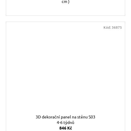
cm )
Kód:
36875
3D dekorační panel na stěnu S03
4-6 týdnů
846 Kč