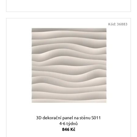
Kód:
36883
3D dekorační panel na stěnu S011
4-6 týdnů
846 Kč