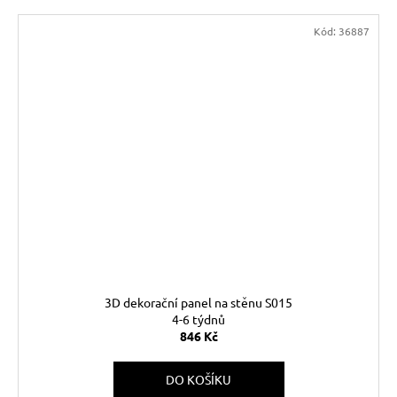
Kód:
36887
3D dekorační panel na stěnu S015
4-6 týdnů
846 Kč
DO KOŠÍKU