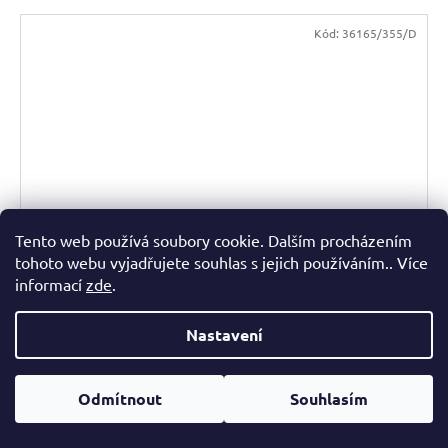
Kód:
36165/355/D
Tento web používá soubory cookie. Dalším procházením
tohoto webu vyjadřujete souhlas s jejich používáním.. Více
informací
zde
.
Nastavení
AJAX kuchyňská dvířka - vitrína 6
6-7 týdnů
227 Kč
od
Odmítnout
Souhlasím
DETAIL