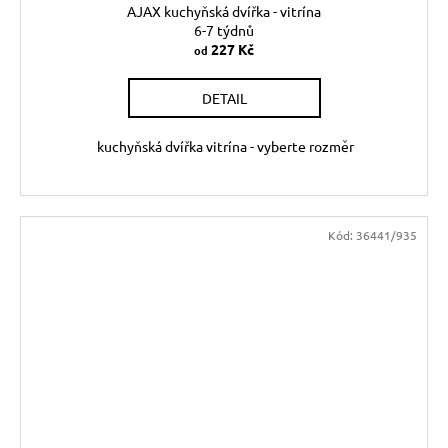
AJAX kuchyňská dvířka - vitrína
6-7 týdnů
227 Kč
od
DETAIL
kuchyňská dvířka vitrína - vyberte rozměr
Kód:
36441/935