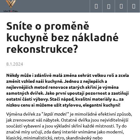
K
Přejít
Hledat
Nákup
M
Přihlášení
na
o
obsah
Zpět
Zpět
košík
š
Sníte o proměně
í
C
kuchyně bez nákladné
k
o
rekonstrukce?
p
o
8.1.2024
t
ř
Někdy může i zdánlivě malá změna sehrát velkou roli a zcela
změnit vzhled naší kuchyně.
Jednou z nejlepších a
e
nejlevnějších metod renovace starých skříní je výměna
b
samotných dvířek.
Jako první upoutají pozornost a zastiňují
u
ostatní části výbavy.
Stačí nápad, kvalitní materiály a... za
nízkou cenu si můžeme užít stylovou, elegantní kuchyni!
j
e
Výměna dvířek za
"
lepší model
"
je mimořádně efektivní způsob,
jak zrenovovat váš nábytek.
Ostatně dvířka jsou nejviditelnější
t
součástí vybavení a jsou výkladní skříní každé místnosti.
Ty do
e
značné míry určují, zda daný interiér vnímáme jako moderní,
klasický, minimalistický, retro, skandinávský nebo
n