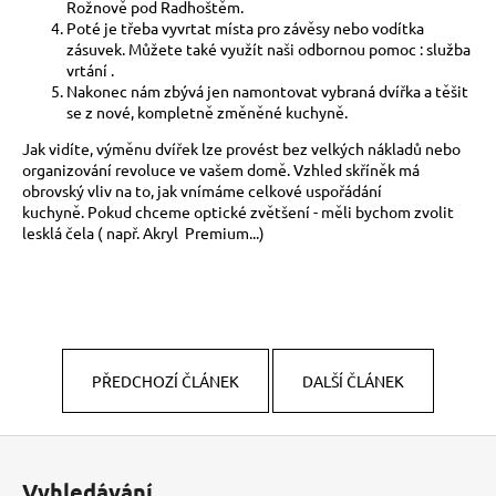
č
Rožnově pod Radhoštěm.
u
Poté je třeba vyvrtat místa pro závěsy nebo vodítka
j
zásuvek.
Můžete také využít naši odbornou pomoc :
služba
vrtání
.
e
Nakonec nám zbývá jen namontovat vybraná dvířka a těšit
m
se z nové, kompletně změněné kuchyně.
e
Jak vidíte, výměnu dvířek lze provést bez velkých nákladů nebo
organizování revoluce ve vašem domě.
Vzhled skříněk má
obrovský vliv na to, jak vnímáme celkové uspořádání
kuchyně.
Pokud chceme
optické zvětšení -
měli bychom zvolit
lesklá čela
(
např.
Akryl
Premium...)
PŘEDCHOZÍ ČLÁNEK
DALŠÍ ČLÁNEK
Z
á
Vyhledávání