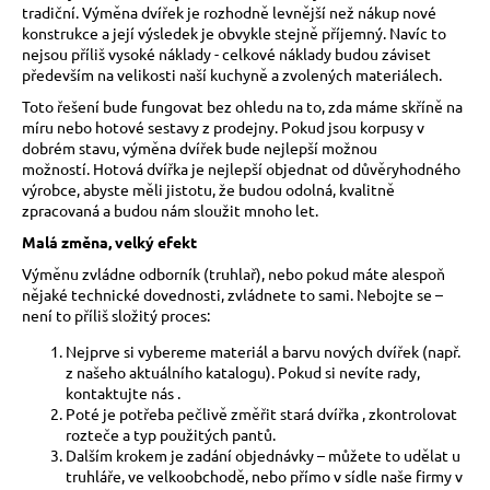
tradiční.
Výměna dvířek je rozhodně levnější než nákup nové
a
konstrukce a její výsledek je obvykle stejně příjemný.
Navíc to
j
nejsou příliš vysoké náklady - celkové náklady budou záviset
především na velikosti naší kuchyně a zvolených materiálech.
í
Toto řešení bude fungovat bez ohledu na to, zda máme skříně na
t
míru nebo hotové sestavy z prodejny.
Pokud jsou korpusy v
?
dobrém stavu, výměna dvířek bude nejlepší možnou
možností.
Hotová dvířka je nejlepší objednat od důvěryhodného
výrobce, abyste měli jistotu, že budou odolná, kvalitně
zpracovaná a budou nám sloužit mnoho let.
Malá změna, velký efekt
HLEDAT
Výměnu zvládne odborník (truhlař), nebo pokud máte alespoň
nějaké technické dovednosti, zvládnete to sami.
Nebojte se –
není to příliš složitý proces:
D
Nejprve si vybereme materiál a barvu nových dvířek (např.
o
z našeho aktuálního
katalogu
).
Pokud si nevíte rady,
kontaktujte nás
.
p
Poté je potřeba pečlivě změřit stará dvířka , zkontrolovat
o
rozteče a typ použitých pantů.
r
Dalším krokem je zadání objednávky – můžete to udělat u
u
truhláře, ve velkoobchodě, nebo přímo v sídle naše firmy v