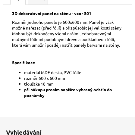
č
u
j
3D dekorativní panel na stěnu - vzor S01
e
Rozměr jednoho panelu je 600x600 mm. Panel je však
m
možné nařezat (před fólií) a přizpůsobit jej velikosti stěny.
e
Mohou být dokončeny všemi našimi jednobarevnými
matnými fóliemi podobnými dřevu a podkladovou fólií,
která vám umožní později natřít panely barvami na stěny.
Specifikace
materiál MDF deska, PVC fólie
rozměr 600 x 600 mm
tloušťka 18 mm
při nákupu prosím napište vybraný odstín do
poznámky
Z
á
Vyhledávání