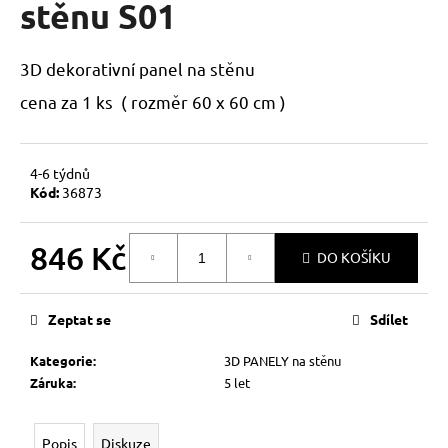
stěnu S01
a
j
3D dekorativní panel na stěnu
í
t
cena za 1 ks ( rozměr 60 x 60 cm )
?
4-6 týdnů
Kód:
36873
HLEDAT
846 Kč
DO KOŠÍKU
Měrná
cena:
D
Zeptat se
Sdílet
o
p
Kategorie
:
3D PANELY na stěnu
o
Záruka
:
5 let
r
u
Popis
Diskuze