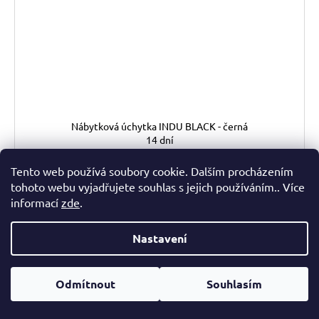
Nábytková úchytka INDU BLACK - černá
14 dní
123 Kč
Tento web používá soubory cookie. Dalším procházením
tohoto webu vyjadřujete souhlas s jejich používáním.. Více
DO KOŠÍKU
informací
zde
.
INDU BLACK- nábytková úchytka - knopka
Nastavení
Odmítnout
Souhlasím
Kód:
37946