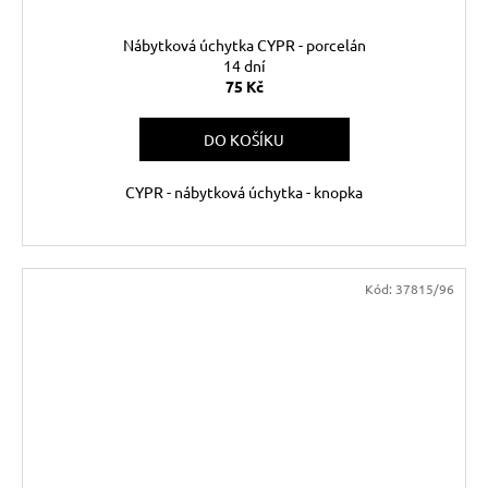
Nábytková úchytka CYPR - porcelán
14 dní
75 Kč
DO KOŠÍKU
CYPR - nábytková úchytka - knopka
Kód:
37815/96