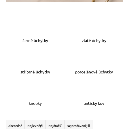
a
j
í
t
?
černé úchytky
zlaté úchytky
HLEDAT
stříbrné úchytky
porcelánové úchytky
D
o
knopky
antický kov
p
o
r
Ř
u
a
Abecedně
Nejlevnější
Nejdražší
Nejprodávanější