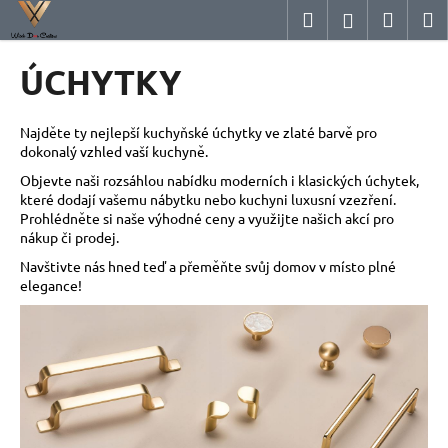
K
Přejít
Hledat
Nákup
M
Přihlášení
na
o
obsah
Zpět
Zpět
košík
š
ÚCHYTKY
í
C
k
o
Najděte ty nejlepší kuchyňské úchytky ve zlaté barvě pro
dokonalý vzhled vaší kuchyně.
p
Objevte naši rozsáhlou nabídku moderních i klasických úchytek,
o
které dodají vašemu nábytku nebo kuchyni luxusní vzezření.
t
Prohlédněte si naše výhodné ceny a využijte našich akcí pro
ř
nákup či prodej.
e
Navštivte nás hned teď a přeměňte svůj domov v místo plné
elegance!
b
u
j
e
t
e
n