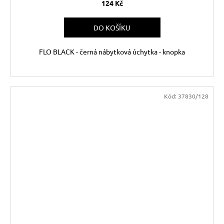
124 Kč
DO KOŠÍKU
FLO BLACK - černá nábytková úchytka - knopka
Kód:
37830/128