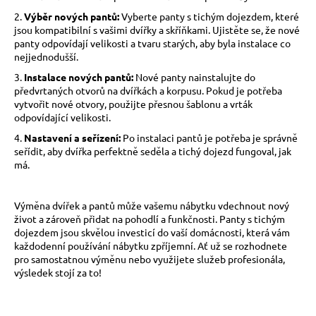
č
u
2.
Výběr nových pantů:
Vyberte panty s tichým dojezdem, které
jsou kompatibilní s vašimi dvířky a skříňkami. Ujistěte se, že nové
j
panty odpovídají velikosti a tvaru starých, aby byla instalace co
e
nejjednodušší.
m
3.
Instalace nových pantů:
Nové panty nainstalujte do
e
předvrtaných otvorů na dvířkách a korpusu. Pokud je potřeba
vytvořit nové otvory, použijte přesnou šablonu a vrták
odpovídající velikosti.
4.
Nastavení a seřízení:
Po instalaci pantů je potřeba je správně
seřídit, aby dvířka perfektně seděla a tichý dojezd fungoval, jak
má.
Výměna dvířek a pantů může vašemu nábytku vdechnout nový
život a zároveň přidat na pohodlí a funkčnosti. Panty s tichým
dojezdem jsou skvělou investicí do vaší domácnosti, která vám
každodenní používání nábytku zpříjemní. Ať už se rozhodnete
pro samostatnou výměnu nebo využijete služeb profesionála,
výsledek stojí za to!