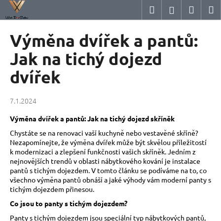
K
Přejít
Hledat
Nákup
M
Přihlášení
na
o
obsah
Zpět
Zpět
košík
š
Výměna dvířek a pantů:
í
C
Jak na tichý dojezd
k
o
dvířek
p
o
7.1.2024
t
ř
Výměna dvířek a pantů: Jak na tichý dojezd skříněk
e
Chystáte se na renovaci vaší kuchyně nebo vestavěné skříně?
b
Nezapomínejte, že výměna dvířek může být skvělou příležitostí
k modernizaci a zlepšení funkčnosti vašich skříněk. Jedním z
u
nejnovějších trendů v oblasti nábytkového kování je instalace
j
pantů s tichým dojezdem. V tomto článku se podíváme na to, co
e
všechno výměna pantů obnáší a jaké výhody vám moderní panty s
tichým dojezdem přinesou.
t
Co jsou to panty s tichým dojezdem?
e
Panty s tichým dojezdem jsou speciální typ nábytkových pantů,
n