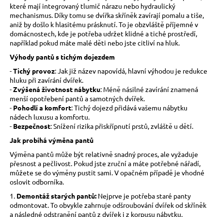
které mají integrovaný tlumič nárazu nebo hydraulický
a
mechanismus. Díky tomu se dvířka skříněk zavírají pomalu a tiše,
j
aniž by došlo k hlasitému prásknutí. To je obzvláště příjemné v
domácnostech, kde je potřeba udržet klidné a tiché prostředí,
í
například pokud máte malé děti nebo jste citliví na hluk.
t
Výhody pantů s tichým dojezdem
?
-
Tichý provoz
: Jak již název napovídá, hlavní výhodou je redukce
hluku při zavírání dvířek.
-
Zvýšená životnost nábytku
: Méně násilné zavírání znamená
menší opotřebení pantů a samotných dvířek.
-
Pohodlí a komfort
: Tichý dojezd přidává vašemu nábytku
HLEDAT
nádech luxusu a komfortu.
-
Bezpečnost
: Snížení rizika přiskřípnutí prstů, zvláště u dětí.
Jak probíhá výměna pantů
D
Výměna pantů může být relativně snadný proces, ale vyžaduje
přesnost a pečlivost. Pokud jste zruční a máte potřebné nářadí,
o
můžete se do výměny pustit sami. V opačném případě je vhodné
p
oslovit odborníka.
o
r
1.
Demontáž starých pantů:
Nejprve je potřeba staré panty
odmontovat. To obvykle zahrnuje odšroubování dvířek od skříněk
u
a následné odstranění pantů z dvířek i z korpusu nábytku.