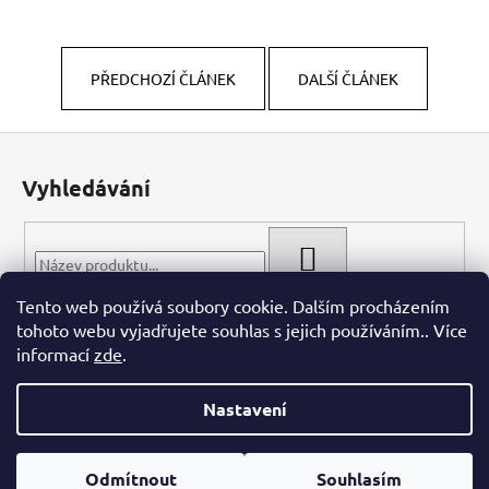
PŘEDCHOZÍ ČLÁNEK
DALŠÍ ČLÁNEK
Z
á
Vyhledávání
p
a
t
HLEDAT
í
Tento web používá soubory cookie. Dalším procházením
tohoto webu vyjadřujete souhlas s jejich používáním.. Více
informací
zde
.
Nastavení
Vytvořil Shoptet
Odmítnout
Souhlasím
Copyright 2026
WIECH.CZ
. Všechna práva vyhrazena.