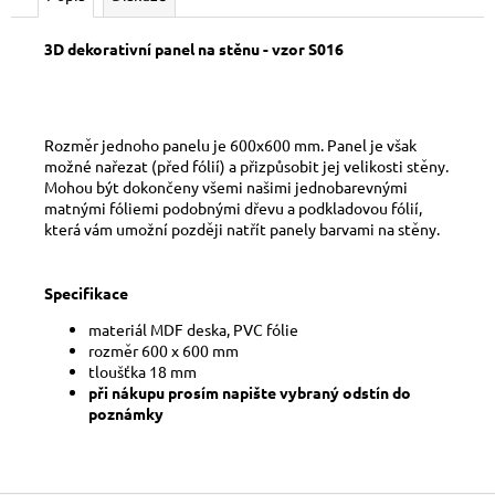
č
u
j
3D dekorativní panel na stěnu - vzor S016
e
m
e
Rozměr jednoho panelu je 600x600 mm. Panel je však
možné nařezat (před fólií) a přizpůsobit jej velikosti stěny.
Mohou být dokončeny všemi našimi jednobarevnými
matnými fóliemi podobnými dřevu a podkladovou fólií,
která vám umožní později natřít panely barvami na stěny.
Specifikace
materiál MDF deska, PVC fólie
rozměr 600 x 600 mm
tloušťka 18 mm
při nákupu prosím napište vybraný odstín do
poznámky