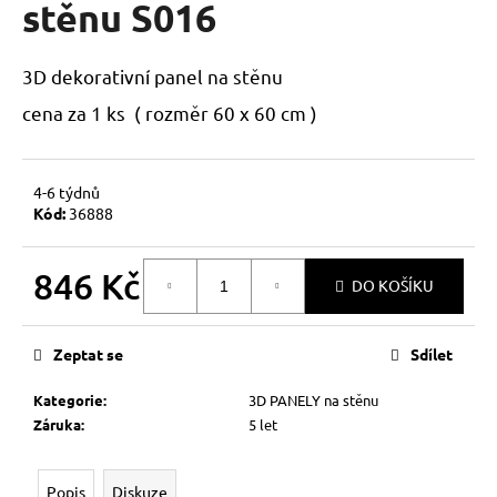
stěnu S016
a
j
3D dekorativní panel na stěnu
í
t
cena za 1 ks ( rozměr 60 x 60 cm )
?
4-6 týdnů
Kód:
36888
HLEDAT
846 Kč
DO KOŠÍKU
Měrná
cena:
D
Zeptat se
Sdílet
o
p
Kategorie
:
3D PANELY na stěnu
o
Záruka
:
5 let
r
u
Popis
Diskuze