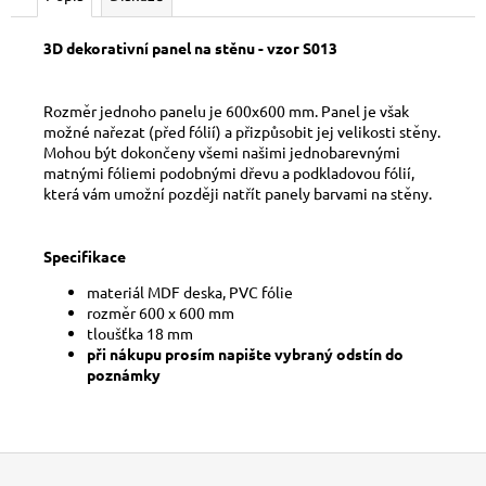
č
u
j
3D dekorativní panel na stěnu - vzor S013
e
m
Rozměr jednoho panelu je 600x600 mm. Panel je však
e
možné nařezat (před fólií) a přizpůsobit jej velikosti stěny.
Mohou být dokončeny všemi našimi jednobarevnými
matnými fóliemi podobnými dřevu a podkladovou fólií,
která vám umožní později natřít panely barvami na stěny.
Specifikace
materiál MDF deska, PVC fólie
rozměr 600 x 600 mm
tloušťka 18 mm
při nákupu prosím napište vybraný odstín do
poznámky
Z