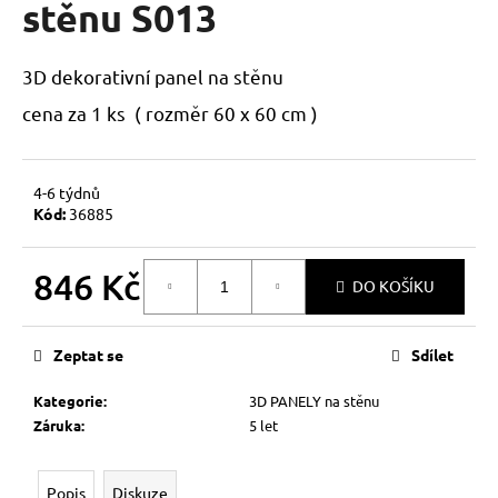
stěnu S013
a
j
3D dekorativní panel na stěnu
í
t
cena za 1 ks ( rozměr 60 x 60 cm )
?
4-6 týdnů
Kód:
36885
HLEDAT
846 Kč
DO KOŠÍKU
Měrná
cena:
D
Zeptat se
Sdílet
o
p
Kategorie
:
3D PANELY na stěnu
o
Záruka
:
5 let
r
u
Popis
Diskuze