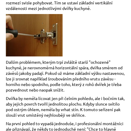
rozmezí svisle pohybovat. Tím se ustaví základní vertikální
vzdálenosti mezi jednotlivými dvířky kuchyně.
Dalším problémem, kterým trpí zvláště starší "ochozené"
kuchyně, je nerovnoměrná horizontální spára, dvířka směrem od
závěsů jakoby padají. Pokud už máme základní výšku nastavenou,
lze ji srovnat například šroubováním předního vrutu závěsu -
horního nebo spodního, podle toho, který z rohů dvířek je třeba
pozvednout nebo naopak snížit.
Dvířka by neměla lícovat jen při čelním pohledu, ale i bočním tak,
aby jejich povrch tvořil jednolitou plochu. Kdyby slunce svítilo
pod ostrým úhlem, neměla by vrhat stín. K tomuto seřízení pak
slouží vrut umístěný nejhlouběji ve skříňce.
Na první pohled to vypadá jednoduše, i profesionální montážníci
ale přiznávají, že někdy to jednoduché není: "Chce to hlavně