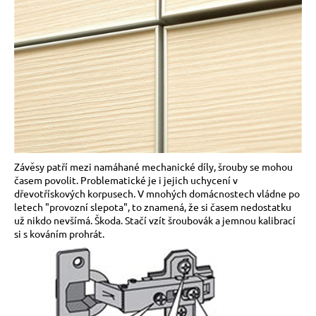
a
j
í
t
?
HLEDAT
Závěsy patří mezi namáhané mechanické díly, šrouby se mohou
časem povolit. Problematické je i jejich uchycení v
dřevotřískových korpusech. V mnohých domácnostech vládne po
letech "provozní slepota", to znamená, že si časem nedostatku
už nikdo nevšímá. Škoda. Stačí vzít šroubovák a jemnou kalibrací
D
si s kováním prohrát.
o
p
o
r
u