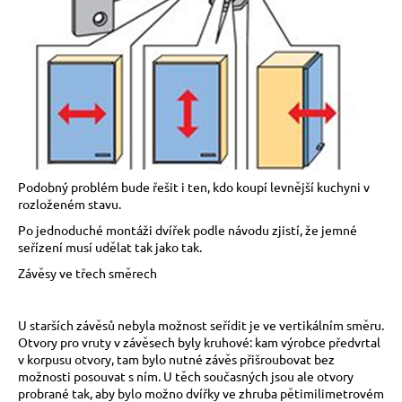
č
u
j
e
m
e
Podobný problém bude řešit i ten, kdo koupí levnější kuchyni v
rozloženém stavu.
Po jednoduché montáži dvířek podle návodu zjistí, že jemné
seřízení musí udělat tak jako tak.
Závěsy ve třech směrech
U starších závěsů nebyla možnost seřídit je ve vertikálním směru.
Otvory pro vruty v závěsech byly kruhové: kam výrobce předvrtal
v korpusu otvory, tam bylo nutné závěs přišroubovat bez
možnosti posouvat s ním. U těch současných jsou ale otvory
probrané tak, aby bylo možno dvířky ve zhruba pětimilimetrovém