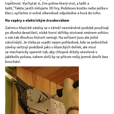
trpělivost. Vychytat si, čím pohne který vrut, a ladit a
ladit,"Takže: jestli milujete 3D hry, Rubikovu kostku nebo ježka v
kleci, vyčleňte si volné víkendové odpoledne a hurá do toho.
Na vzpěry s elektrickým šroubovákem
Zatímco klasické závěsy se v téměř nezměněné podobě používají
po dlouhá desetiletí, nízké horní skříňky otvírané směrem vzhůru
u nás tak dlouhou historii nemají. Na seřízení jsou ale ještě
náročnější. Je třeba je usadit nejen pohledově, kde se jednotlivé
závěsy seřizují podobně jako u klasických dvířek, ale musí
se mechanicky upevnit tak, aby chlopně držely otevřené v
jakékoliv poloze, tahem dolů by se přitom měly jemně dovřít bez
bouchání.