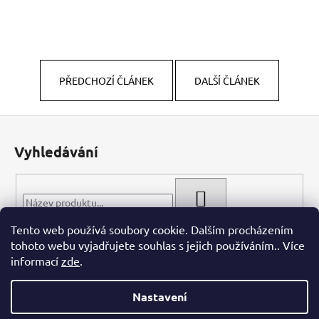
PŘEDCHOZÍ ČLÁNEK
DALŠÍ ČLÁNEK
Z
á
Vyhledávání
p
a
t
HLEDAT
í
Tento web používá soubory cookie. Dalším procházením
tohoto webu vyjadřujete souhlas s jejich používáním.. Více
informací
zde
.
Nastavení