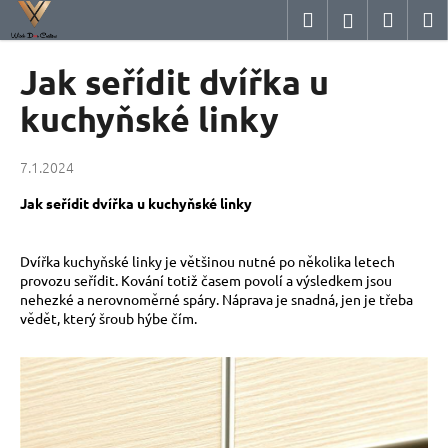
K
Přejít
Hledat
Nákup
M
Přihlášení
na
o
obsah
Zpět
Zpět
košík
š
Jak seřídit dvířka u
í
C
kuchyňské linky
k
o
p
7.1.2024
o
Jak seřídit dvířka u kuchyňské linky
t
ř
e
Dvířka kuchyňské linky je většinou nutné po několika letech
provozu seřídit. Kování totiž časem povolí a výsledkem jsou
b
nehezké a nerovnoměrné spáry. Náprava je snadná, jen je třeba
u
vědět, který šroub hýbe čím.
j
e
t
e
n