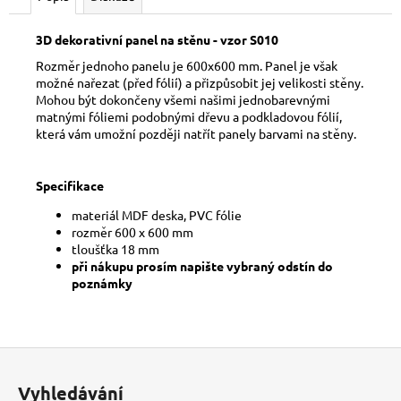
č
u
j
3D dekorativní panel na stěnu - vzor S010
e
Rozměr jednoho panelu je 600x600 mm. Panel je však
m
možné nařezat (před fólií) a přizpůsobit jej velikosti stěny.
e
Mohou být dokončeny všemi našimi jednobarevnými
matnými fóliemi podobnými dřevu a podkladovou fólií,
která vám umožní později natřít panely barvami na stěny.
Specifikace
materiál MDF deska, PVC fólie
rozměr 600 x 600 mm
tloušťka 18 mm
při nákupu prosím napište vybraný odstín do
poznámky
Z
á
Vyhledávání