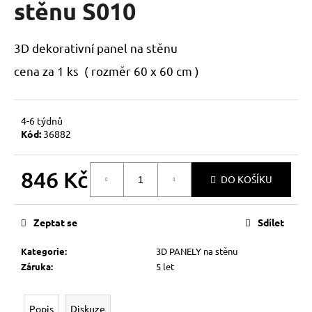
stěnu S010
a
j
3D dekorativní panel na stěnu
í
t
cena za 1 ks ( rozměr 60 x 60 cm )
?
4-6 týdnů
Kód:
36882
HLEDAT
846 Kč
DO KOŠÍKU
Měrná
cena:
D
Zeptat se
Sdílet
o
p
Kategorie
:
3D PANELY na stěnu
o
Záruka
:
5 let
r
u
Popis
Diskuze