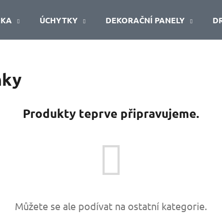
ŘKA
ÚCHYTKY
DEKORAČNÍ PANELY
D
Co potřebujete najít?
ňky
HLEDAT
Produkty teprve připravujeme.
Doporučujeme
Můžete se ale podívat na ostatní kategorie.