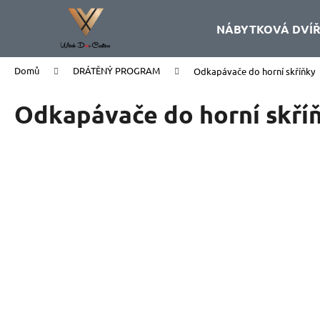
K
Přejít
na
o
NÁBYTKOVÁ DVÍ
obsah
Zpět
Zpět
š
do
do
í
Domů
DRÁTĚNÝ PROGRAM
Odkapávače do horní skříňky
k
obchodu
obchodu
Odkapávače do horní skří