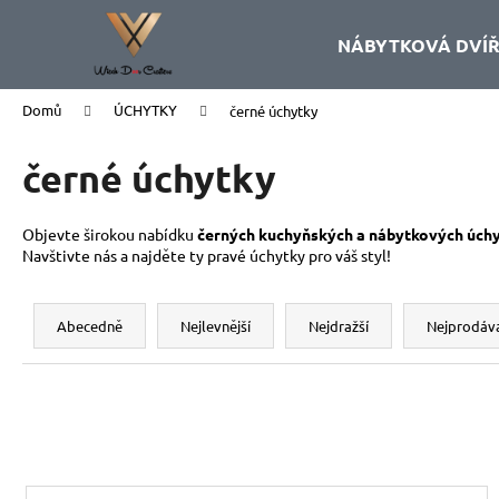
K
Přejít
na
o
NÁBYTKOVÁ DVÍ
obsah
Zpět
Zpět
š
do
do
í
Domů
ÚCHYTKY
černé úchytky
k
obchodu
obchodu
černé úchytky
Objevte širokou nabídku
černých kuchyňských a nábytkových úch
Navštivte nás a najděte ty pravé úchytky pro váš styl!
Ř
a
Abecedně
Nejlevnější
Nejdražší
Nejprodáva
z
e
n
í
p
V