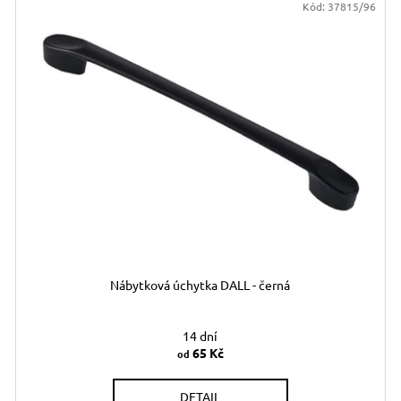
Kód:
37815/96
Nábytková úchytka DALL - černá
14 dní
65 Kč
od
DETAIL