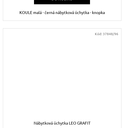
KOULE malá - černá nábytková úchytka - knopka
Kód:
37848/96
Nábytková úchytka LEO GRAFIT