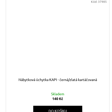
Kód:
37985
Nábytková úchytka KAPI - černá/zlatá kartáčovaná
Skladem
140 Kč
DO KOŠÍKU