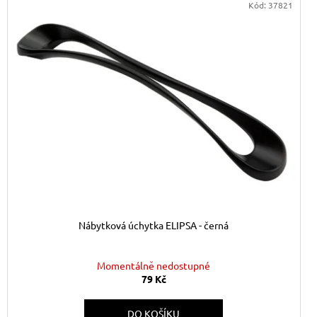
Kód:
37821
Nábytková úchytka ELIPSA - černá
Momentálně nedostupné
79 Kč
DO KOŠÍKU