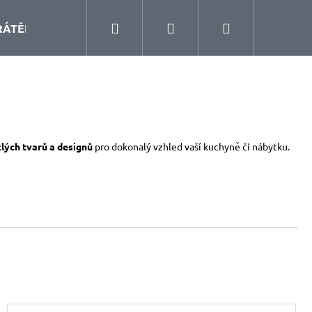
Hledat
Přihlášení
Nákupní
RÁTĚNÝ PROGRAM
KUCHYŇSKÉ DOPLŇKY
ŠA
košík
klých tvarů a designů
pro dokonalý vzhled vaší kuchyně či nábytku.