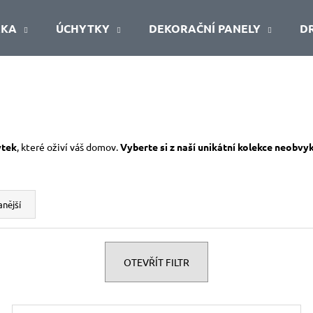
ŘKA
ÚCHYTKY
DEKORAČNÍ PANELY
D
Co potřebujete najít?
HLEDAT
ytek
, které oživí váš domov.
Vyberte si z naší unikátní kolekce neobvy
Doporučujeme
nější
OTEVŘÍT FILTR