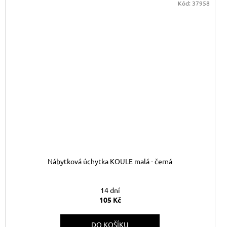
Kód:
37958
Nábytková úchytka KOULE malá - černá
14 dní
105 Kč
DO KOŠÍKU