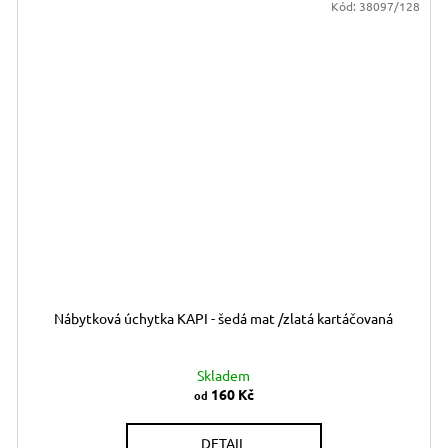
Kód:
38097/128
Nábytková úchytka KAPI - šedá mat /zlatá kartáčovaná
Skladem
160 Kč
od
DETAIL