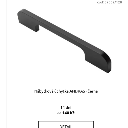
r
ý
Kód:
37809/128
o
p
d
i
u
s
k
p
t
r
ů
o
d
u
k
t
ů
Nábytková úchytka ANDRAS - černá
14 dní
140 Kč
od
DETAIL