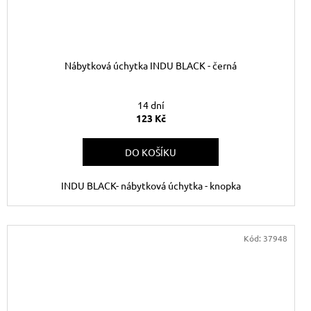
Nábytková úchytka INDU BLACK - černá
14 dní
123 Kč
DO KOŠÍKU
INDU BLACK- nábytková úchytka - knopka
Kód:
37948