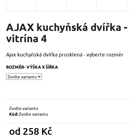
a
j
í
AJAX kuchyňská dvířka -
t
vitrína 4
?
Ajax kuchyňská dvířka prosklená - vyberte rozměr
ROZMĚR- VÝŠKA X ŠÍŘKA
HLEDAT
D
o
Zvolte variantu
p
Kód:
Zvolte variantu
o
r
od
258 Kč
u