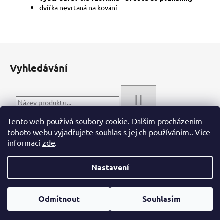
dvířka nevrtaná na kování
Z
á
Vyhledávání
p
a
t
HLEDAT
í
Tento web používá soubory cookie. Dalším procházením
tohoto webu vyjadřujete souhlas s jejich používáním.. Více
informací
zde
.
Nastavení
Vytvořil Shoptet
Odmítnout
Souhlasím
Copyright 2026
WIECH.CZ
. Všechna práva vyhrazena.