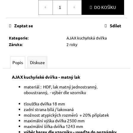
č
Měrná
u
DO KOŠÍKU
cena:
j
e
Zeptat se
Sdílet
m
e
Kategorie
:
AJAX kuchyňská dvířka
Záruka
:
2 roky
Popis
Diskuze
AJAX kuchyňské dvířka - matný lak
materiál : HDF, lak matný jednostranný,
oboustranný, - výběr dle vzorníku
tloušťka dvířka 18 mm
zadní strana bílá / lakovaná
možnost atypických rozměrů + 20% příplatek
maximální výška dvířka 2500 mm
maximální šířka dvířka 1243 mm
výběr barev dle vzorníku - uveďte do poznámky