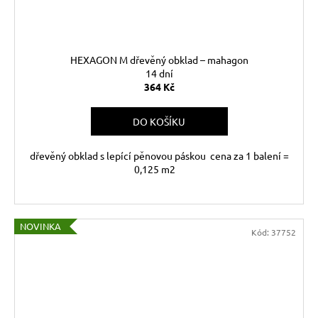
HEXAGON M dřevěný obklad – mahagon
14 dní
364 Kč
DO KOŠÍKU
dřevěný obklad s lepící pěnovou páskou cena za 1 balení =
0,125 m2
NOVINKA
Kód:
37752