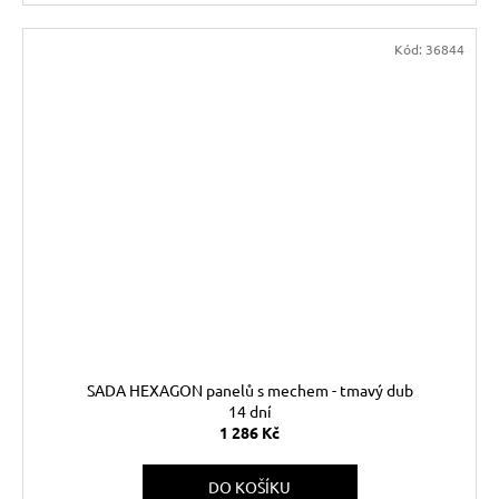
Kód:
36844
SADA HEXAGON panelů s mechem - tmavý dub
14 dní
1 286 Kč
DO KOŠÍKU