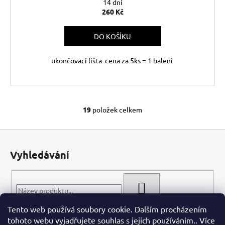
14 dní
260 Kč
DO KOŠÍKU
ukončovací lišta cena za 5ks = 1 balení
19
položek celkem
O
v
Z
l
á
á
Vyhledávání
d
p
a
a
c
t
HLEDAT
í
í
p
Tento web používá soubory cookie. Dalším procházením
r
tohoto webu vyjadřujete souhlas s jejich používáním.. Více
v