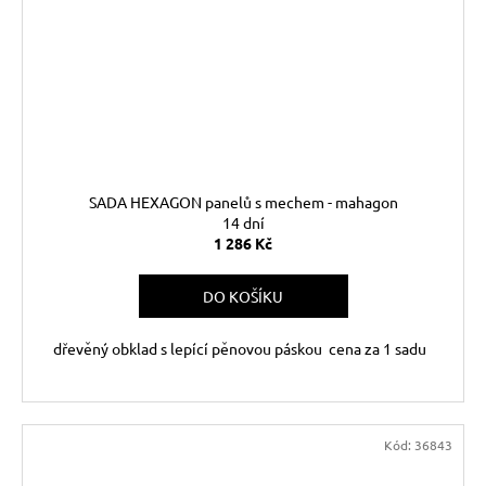
SADA HEXAGON panelů s mechem - mahagon
14 dní
1 286 Kč
DO KOŠÍKU
dřevěný obklad s lepící pěnovou páskou cena za 1 sadu
Kód:
36843