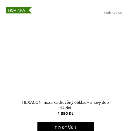
NOVINKA
Kód:
37754
HEXAGON mozaika dřevěný obklad - tmavý dub
14 dní
1 080 Kč
DO KOŠÍKU