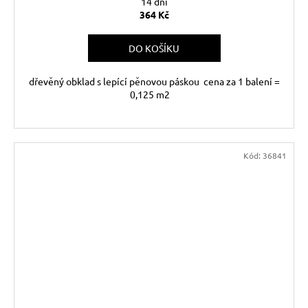
14 dní
364 Kč
DO KOŠÍKU
dřevěný obklad s lepící pěnovou páskou cena za 1 balení =
0,125 m2
Kód:
36841