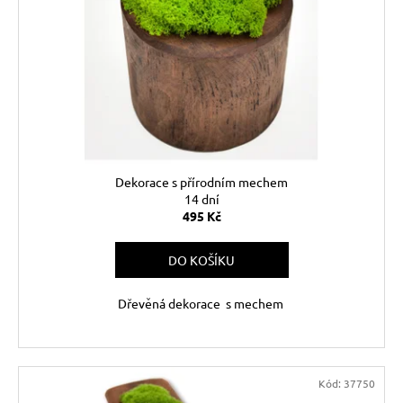
k
p
a
t
r
j
ů
o
í
d
t
u
?
k
t
ů
Dekorace s přírodním mechem
14 dní
HLEDAT
495 Kč
DO KOŠÍKU
D
Dřevěná dekorace s mechem
o
p
o
r
u
Kód:
37750