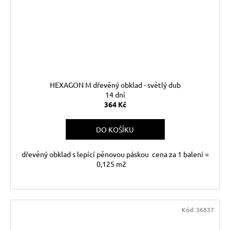
HEXAGON M dřevěný obklad - světlý dub
14 dní
364 Kč
DO KOŠÍKU
dřevěný obklad s lepící pěnovou páskou cena za 1 balení =
0,125 m2
Kód:
36837