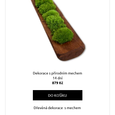
č
u
j
e
m
e
Dekorace s přírodním mechem
14 dní
879 Kč
DO KOŠÍKU
Dřevěná dekorace s mechem