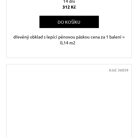
14 dní
312 Kč
DO KOŠÍKU
dřevěný obklad s lepící pěnovou páskou cena za 1 balení =
0,14 m2
Kód:
36839