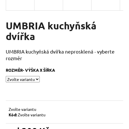
a
j
í
UMBRIA kuchyňská
t
dvířka
?
UMBRIA kuchyňská dvířka neprosklená - vyberte
rozměr
HLEDAT
ROZMĚR- VÝŠKA X ŠÍŘKA
D
o
p
Zvolte variantu
o
Kód:
Zvolte variantu
r
u