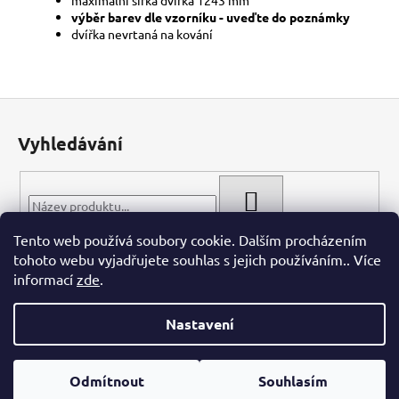
výběr barev dle vzorníku - uveďte do poznámky
dvířka nevrtaná na kování
Z
á
Vyhledávání
p
a
t
HLEDAT
í
Tento web používá soubory cookie. Dalším procházením
tohoto webu vyjadřujete souhlas s jejich používáním.. Více
informací
zde
.
Nastavení
Vytvořil Shoptet
Odmítnout
Souhlasím
Copyright 2026
WIECH.CZ
. Všechna práva vyhrazena.