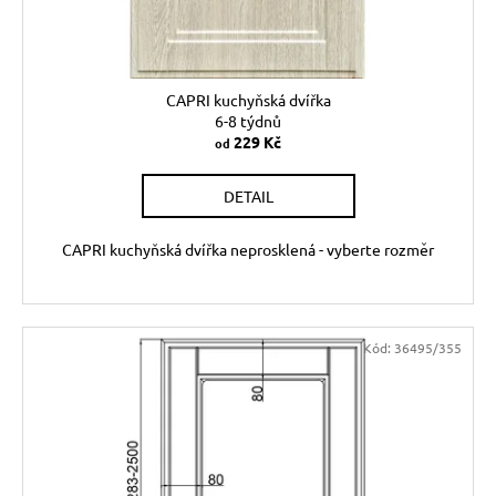
u
k
t
ů
CAPRI kuchyňská dvířka
6-8 týdnů
229 Kč
od
DETAIL
CAPRI kuchyňská dvířka neprosklená - vyberte rozměr
Kód:
36495/355