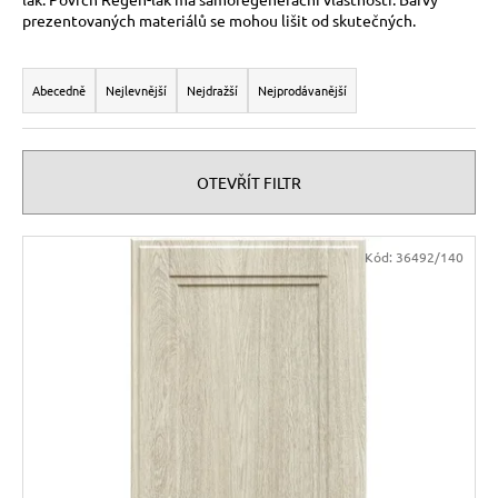
č
prezentovaných materiálů se mohou lišit od skutečných.
u
j
Ř
e
a
Abecedně
Nejlevnější
Nejdražší
Nejprodávanější
m
z
e
e
n
OTEVŘÍT FILTR
í
p
V
Kód:
36492/140
r
ý
o
p
d
i
u
s
k
p
t
r
ů
o
d