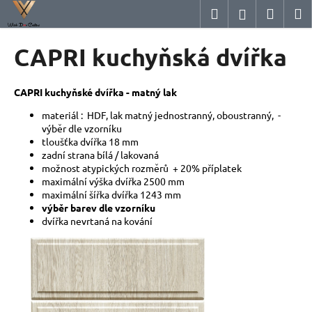
K
Přejít
Hledat
Nákup
M
Přihlášení
na
o
obsah
Zpět
Zpět
košík
š
CAPRI kuchyňská dvířka
í
C
k
o
CAPRI kuchyňské dvířka - matný lak
p
materiál : HDF, lak matný jednostranný, oboustranný, -
o
výběr dle vzorníku
tloušťka dvířka 18 mm
t
zadní strana bílá / lakovaná
ř
možnost atypických rozměrů + 20% příplatek
e
maximální výška dvířka 2500 mm
maximální šířka dvířka 1243 mm
b
výběr barev dle vzorníku
u
dvířka nevrtaná na kování
j
e
t
e
n