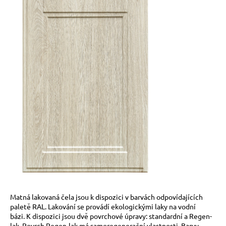
a
j
í
t
?
HLEDAT
D
o
p
o
Matná lakovaná čela jsou k dispozici v barvách odpovídajících
r
paletě RAL. Lakování se provádí ekologickými laky na vodní
u
bázi. K dispozici jsou dvě povrchové úpravy: standardní a Regen-
lak. Povrch Regen-lak má samoregenerační vlastnosti. Barvy