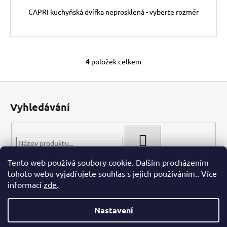
CAPRI kuchyňská dvířka neprosklená - vyberte rozměr
4
položek celkem
O
v
Z
l
á
á
Vyhledávání
d
p
a
a
c
t
HLEDAT
í
í
p
Tento web používá soubory cookie. Dalším procházením
r
tohoto webu vyjadřujete souhlas s jejich používáním.. Více
v
informací
zde
.
k
y
Nastavení
v
ý