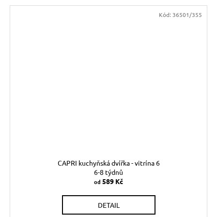
Kód:
36501/355
CAPRI kuchyňská dvířka - vitrína 6
6-8 týdnů
589 Kč
od
DETAIL