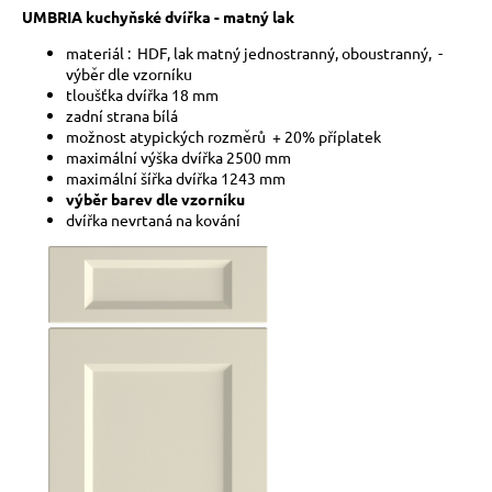
UMBRIA kuchyňské dvířka - matný lak
a
j
materiál : HDF, lak matný jednostranný, oboustranný, -
výběr dle vzorníku
í
tloušťka dvířka 18
mm
t
zadní strana bílá
?
možnost atypických rozměrů + 20% příplatek
maximální výška dvířka 2500 mm
maximální šířka dvířka 1243 mm
výběr barev dle vzorníku
dvířka nevrtaná na kování
HLEDAT
D
o
p
o
r
u