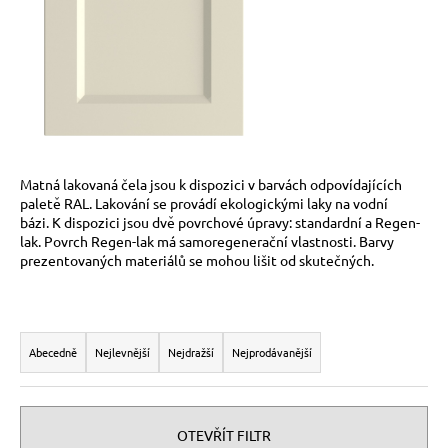
č
u
j
e
m
e
Matná lakovaná čela jsou k dispozici v barvách odpovídajících
paletě RAL. Lakování se provádí ekologickými laky na vodní
bázi. K dispozici jsou dvě povrchové úpravy: standardní a Regen-
lak. Povrch Regen-lak má samoregenerační vlastnosti. Barvy
prezentovaných materiálů se mohou lišit od skutečných.
Ř
a
Abecedně
Nejlevnější
Nejdražší
Nejprodávanější
z
e
n
OTEVŘÍT FILTR