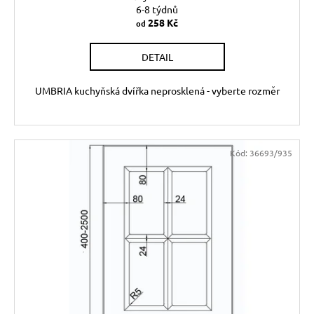
6-8 týdnů
258 Kč
od
DETAIL
UMBRIA kuchyňská dvířka neprosklená - vyberte rozměr
Kód:
36693/935