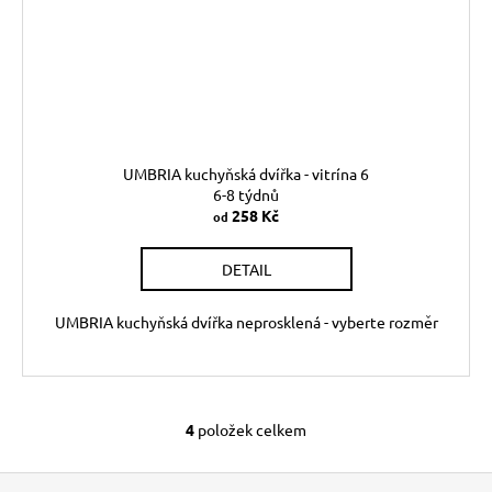
UMBRIA kuchyňská dvířka - vitrína 6
6-8 týdnů
258 Kč
od
DETAIL
UMBRIA kuchyňská dvířka neprosklená - vyberte rozměr
4
položek celkem
O
v
Z
l