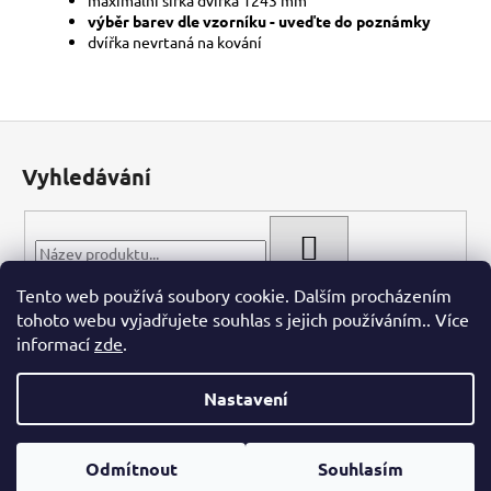
výběr barev dle vzorníku - uveďte do poznámky
dvířka nevrtaná na kování
Z
á
Vyhledávání
p
a
t
HLEDAT
í
Tento web používá soubory cookie. Dalším procházením
tohoto webu vyjadřujete souhlas s jejich používáním.. Více
informací
zde
.
Nastavení
Vytvořil Shoptet
Odmítnout
Souhlasím
Copyright 2026
WIECH.CZ
. Všechna práva vyhrazena.