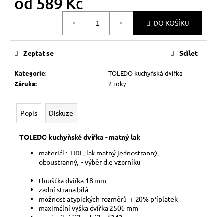
od
589 Kč
č
u
Měrná
j
DO KOŠÍKU
cena:
e
m
Zeptat se
Sdílet
e
Kategorie
:
TOLEDO kuchyňská dvířka
Záruka
:
2 roky
Popis
Diskuze
TOLEDO kuchyňské dvířka - matný lak
materiál : HDF, lak matný jednostranný,
oboustranný, - výběr dle vzorníku
tloušťka dvířka 18
mm
zadní strana bílá
možnost atypických rozměrů + 20% příplatek
maximální výška dvířka 2500 mm
maximální šířka dvířka 1243 mm