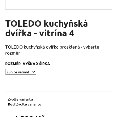
a
j
í
TOLEDO kuchyňská
t
dvířka - vitrína 4
?
TOLEDO kuchyňská dvířka prosklená - vyberte
rozměr
HLEDAT
ROZMĚR- VÝŠKA X ŠÍŘKA
D
o
p
Zvolte variantu
o
Kód:
Zvolte variantu
r
u