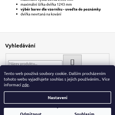
maximální šířka dvířka 1243 mm
výběr barev dle vzorníku - uveďte do poznámky
dvířka nevrtaná na kování
Z
á
Vyhledávání
p
a
t
HLEDAT
í
Tento web používá soubory cookie. Dalším procházením
tohoto webu vyjadřujete souhlas s jejich používáním.. Více
informací
zde
.
Nastavení
Vytvořil Shoptet
Odmítnout
Souhlasím
Copyright 2026
WIECH.CZ
. Všechna práva vyhrazena.