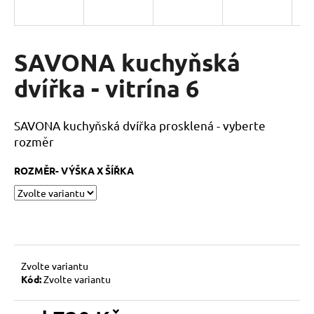
a
j
í
SAVONA kuchyňská
t
dvířka - vitrína 6
?
SAVONA kuchyňská dvířka prosklená - vyberte
rozměr
HLEDAT
ROZMĚR- VÝŠKA X ŠÍŘKA
D
o
p
Zvolte variantu
o
Kód:
Zvolte variantu
r
u