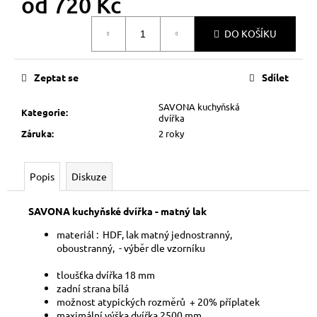
od
720 Kč
č
u
Měrná
j
DO KOŠÍKU
cena:
e
m
Zeptat se
Sdílet
e
SAVONA kuchyňská
Kategorie
:
dvířka
Záruka
:
2 roky
Popis
Diskuze
SAVONA kuchyňské dvířka - matný lak
materiál : HDF, lak matný jednostranný,
oboustranný, - výběr dle vzorníku
tloušťka dvířka 18
mm
zadní strana bílá
možnost atypických rozměrů + 20% příplatek
maximální výška dvířka 2500 mm