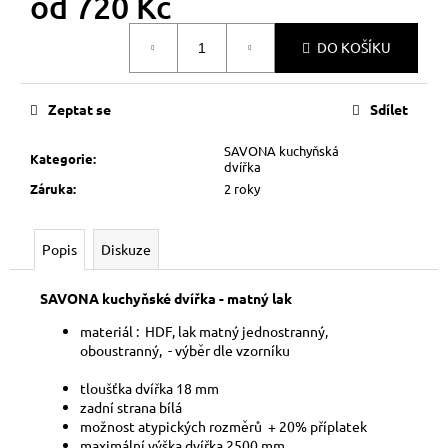
od
720 Kč
č
u
Měrná
j
DO KOŠÍKU
cena:
e
m
Zeptat se
Sdílet
e
SAVONA kuchyňská
Kategorie
:
dvířka
Záruka
:
2 roky
Popis
Diskuze
SAVONA kuchyňské dvířka - matný lak
materiál : HDF, lak matný jednostranný,
oboustranný, - výběr dle vzorníku
tloušťka dvířka 18
mm
zadní strana bílá
možnost atypických rozměrů + 20% příplatek
maximální výška dvířka 2500 mm