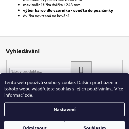
maximální šířka dvířka 1243 mm
výběr barev dle vzorníku - uveďte do poznámky
dvířka nevrtaná na kování
Z
á
Vyhledávání
p
a
t
HLEDAT
í
Tento web používá soubory cookie. Dalším procházením
tohoto webu vyjadřujete souhlas s jejich používáním.. Více
informací
zde
.
Nastavení
Vytvořil Shoptet
Odmítnout
Souhlasím
Copyright 2026
WIECH.CZ
. Všechna práva vyhrazena.