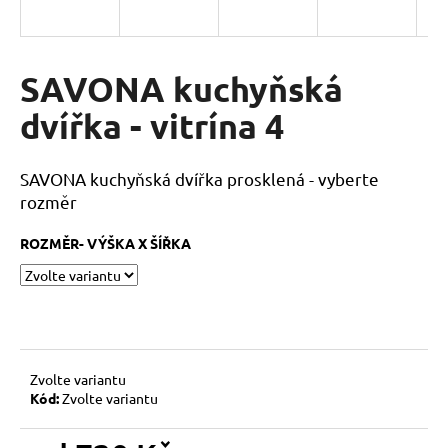
a
j
í
SAVONA kuchyňská
t
dvířka - vitrína 4
?
SAVONA kuchyňská dvířka prosklená - vyberte
rozměr
HLEDAT
ROZMĚR- VÝŠKA X ŠÍŘKA
D
o
p
Zvolte variantu
o
Kód:
Zvolte variantu
r
u