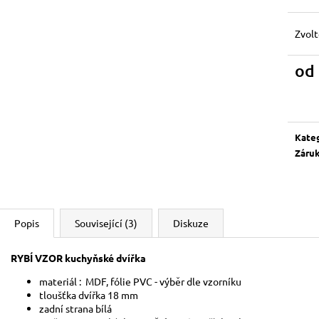
Zvolt
od
Měrn
cena:
Kate
Záru
Popis
Související (3)
Diskuze
RYBÍ VZOR
kuchyňské dvířka
materiál : MDF, fólie PVC - výběr d
tloušťka dvířka 18 mm
zadní strana bílá