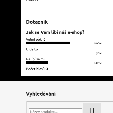
Dotazník
Jak se Vám líbí náš e-shop?
Velmi pěkný
(67%)
Ujde to
(0%)
Nelíbí se mi
(33%)
Počet hlasů:
3
Z
á
Vyhledávání
p
a
t
HLEDAT