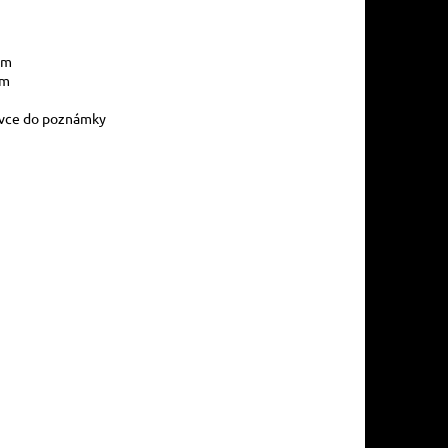
mm
mm
návce do poznámky