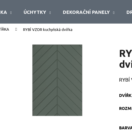
ŘKA
ÚCHYTKY
DEKORAČNÍ PANELY
D
VÍŘKA
RYBÍ VZOR kuchyňská dvířka
Co potřebujete najít?
RY
HLEDAT
dv
RYBÍ 
Doporučujeme
DVÍŘ
ROZMĚ
BARVA