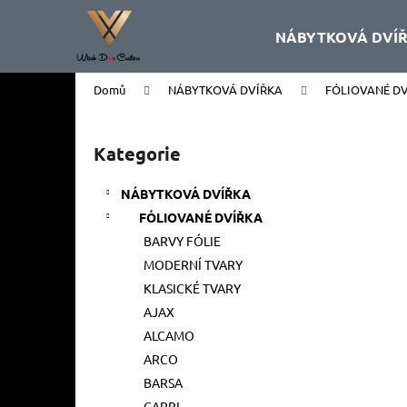
K
Přejít
na
o
NÁBYTKOVÁ DVÍ
obsah
Zpět
Zpět
š
do
do
í
Domů
NÁBYTKOVÁ DVÍŘKA
FÓLIOVANÉ D
k
obchodu
obchodu
P
o
Kategorie
Přeskočit
s
kategorie
t
NÁBYTKOVÁ DVÍŘKA
r
FÓLIOVANÉ DVÍŘKA
a
BARVY FÓLIE
n
MODERNÍ TVARY
n
KLASICKÉ TVARY
í
AJAX
p
ALCAMO
a
ARCO
n
BARSA
e
CAPRI