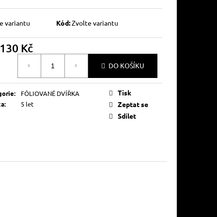
e variantu
Kód:
Zvolte variantu
130 Kč
á
DO KOŠÍKU
Tisk
gorie
:
FÓLIOVANÉ DVÍŘKA
ka
:
5 let
Zeptat se
Sdílet
le vzorníku