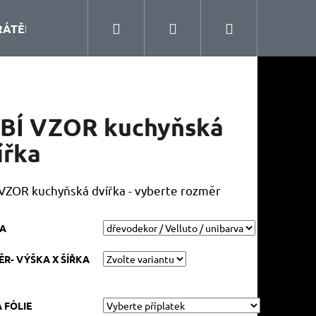
Hledat
Přihlášení
Nákupní
RÁTĚNÝ PROGRAM
KUCHYŇSKÉ DOPLŇKY
ŠA
košík
BÍ VZOR kuchyňská
ířka
VZOR kuchyňská dvířka - vyberte rozměr
KA
R- VÝŠKA X ŠÍŘKA
 FÓLIE