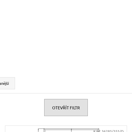
nější
OTEVŘÍT FILTR
Kód:
36285/355/D