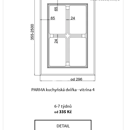
PARMA kuchyňská dvířka - vitrína 4
6-7 týdnů
335 Kč
od
DETAIL