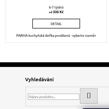
6-7 týdnů
335 Kč
od
DETAIL
PARMA kuchyňská dvířka prosklená - vyberte rozměr
Z
á
Vyhledávání
p
a
t
HLEDAT
í