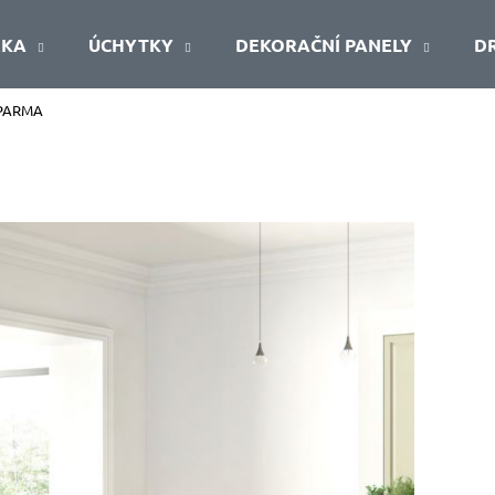
ŘKA
ÚCHYTKY
DEKORAČNÍ PANELY
D
PARMA
Co potřebujete najít?
HLEDAT
Doporučujeme