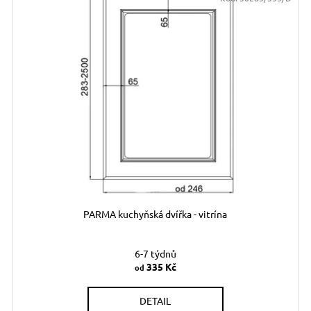
PARMA kuchyňská dvířka - vitrína
6-7 týdnů
335 Kč
od
DETAIL