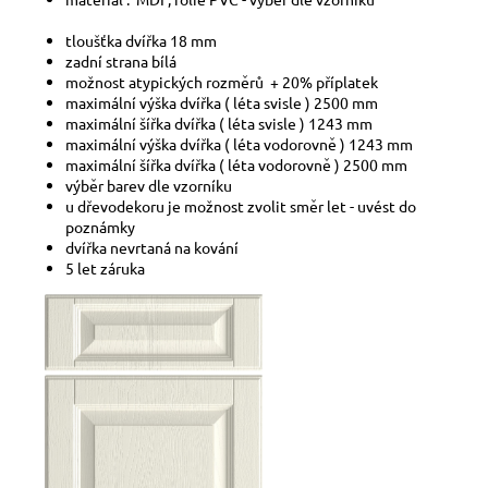
a
tloušťka dvířka 18 mm
j
zadní strana bílá
í
možnost atypických rozměrů + 20% příplatek
maximální výška dvířka ( léta svisle ) 2500 mm
t
maximální šířka dvířka ( léta svisle ) 1243 mm
?
maximální výška dvířka ( léta vodorovně ) 1243 mm
maximální šířka dvířka ( léta vodorovně ) 2500 mm
výběr barev dle vzorníku
u dřevodekoru je možnost zvolit směr let - uvést do
poznámky
dvířka nevrtaná na kování
HLEDAT
5 let záruka
D
o
p
o
r
u