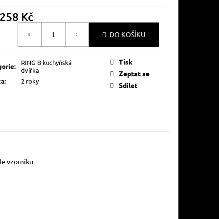
258 Kč
á
DO KOŠÍKU
Tisk
RING B kuchyňská
gorie
:
dvířka
Zeptat se
ka
:
2 roky
Sdílet
tranný, - výběr dle vzorníku