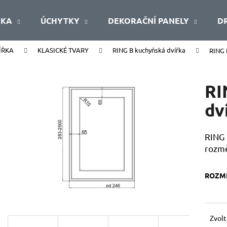
ŘKA
ÚCHYTKY
DEKORAČNÍ PANELY
D
ÍŘKA
KLASICKÉ TVARY
RING B kuchyňská dvířka
RING B
Co potřebujete najít?
RI
HLEDAT
dv
RING 
Doporučujeme
rozm
ROZMĚ
Zvolt