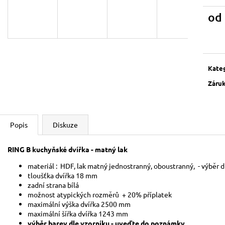
od
Měrn
cena:
Kate
Záru
Popis
Diskuze
RING B kuchyňské dvířka - matný lak
materiál : HDF, lak matný jednostranný, obous
tloušťka dvířka 18
mm
zadní strana bílá
možnost atypických rozměrů + 20% příplatek
maximální výška dvířka 2500 mm
maximální šířka dvířka 1243 mm
výběr barev dle vzorníku - uveďte do poznámky