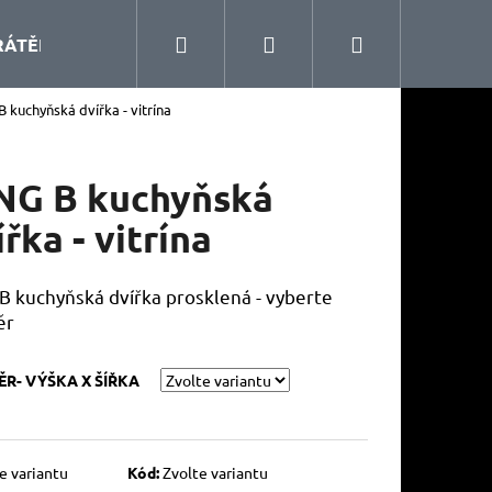
Hledat
Přihlášení
Nákupní
RÁTĚNÝ PROGRAM
KUCHYŇSKÉ DOPLŇKY
ŠA
 kuchyňská dvířka - vitrína
košík
NG B kuchyňská
ířka - vitrína
B kuchyňská dvířka prosklená - vyberte
ěr
R- VÝŠKA X ŠÍŘKA
e variantu
Kód:
Zvolte variantu