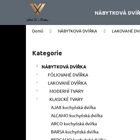
K
Přejít
na
o
NÁBYTKOVÁ DVÍ
obsah
Zpět
Zpět
š
do
do
í
Domů
NÁBYTKOVÁ DVÍŘKA
LAKOVANÉ DV
k
obchodu
obchodu
P
o
Kategorie
Přeskočit
s
kategorie
t
NÁBYTKOVÁ DVÍŘKA
r
FÓLIOVANÉ DVÍŘKA
a
LAKOVANÉ DVÍŘKA
n
MODERNÍ TVARY
n
KLASICKÉ TVARY
í
AJAX kuchyňská dvířka
p
ALCAMO kuchyňská dvířka
a
ARCO kuchyňská dvířka
n
BARSA kuchyňská dvířka
e
BERGAMO kuchyňská dvířka