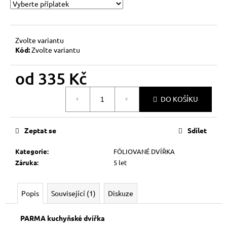
č
u
j
e
Zvolte variantu
m
Kód:
Zvolte variantu
e
od
335 Kč
Měrná
DO KOŠÍKU
cena:
Zeptat se
Sdílet
Kategorie
:
FÓLIOVANÉ DVÍŘKA
Záruka
:
5 let
Popis
Související (1)
Diskuze
PARMA kuchyňské dvířka