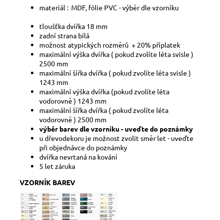
materiál : MDF, fólie PVC - výběr dle vzorníku
tloušťka dvířka 18 mm
zadní strana bílá
možnost atypických rozměrů + 20% příplatek
maximální výška dvířka ( pokud zvolíte léta svisle )
2500 mm
maximální šířka dvířka ( pokud zvolíte léta svisle )
1243 mm
maximální výška dvířka (pokud zvolíte léta
vodorovně ) 1243 mm
maximální šířka dvířka ( pokud zvolíte léta
vodorovně ) 2500 mm
výběr barev dle vzorníku - uveďte do poznámky
u dřevodekoru je možnost zvolit směr let - uveďte
při objednávce do poznámky
dvířka nevrtaná na kování
5 let záruka
VZORNÍK BAREV