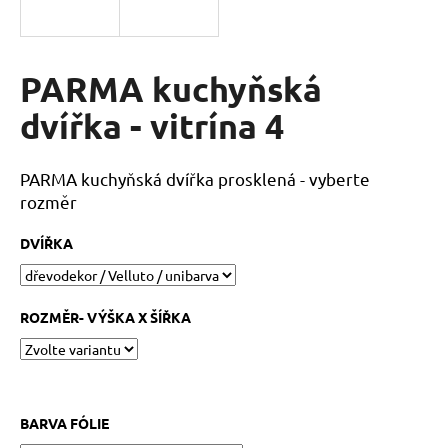
a
j
í
PARMA kuchyňská
t
dvířka - vitrína 4
?
PARMA kuchyňská dvířka prosklená - vyberte
rozměr
HLEDAT
DVÍŘKA
D
ROZMĚR- VÝŠKA X ŠÍŘKA
o
p
o
r
BARVA FÓLIE
u