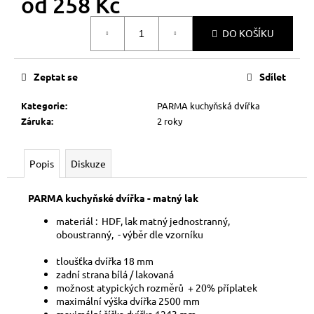
od
258 Kč
č
u
Měrná
j
DO KOŠÍKU
cena:
e
m
Zeptat se
Sdílet
e
Kategorie
:
PARMA kuchyňská dvířka
Záruka
:
2 roky
Popis
Diskuze
PARMA kuchyňské dvířka - matný lak
materiál : HDF, lak matný jednostranný,
oboustranný, - výběr dle vzorníku
tloušťka dvířka 18 mm
zadní strana bílá / lakovaná
možnost atypických rozměrů + 20% příplatek
maximální výška dvířka 2500 mm
maximální šířka dvířka 1243 mm