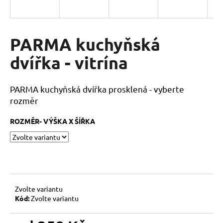
a
j
í
PARMA kuchyňská
t
dvířka - vitrína
?
PARMA kuchyňská dvířka prosklená - vyberte
rozměr
HLEDAT
ROZMĚR- VÝŠKA X ŠÍŘKA
D
o
p
Zvolte variantu
o
Kód:
Zvolte variantu
r
u