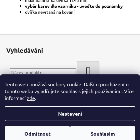
výběr barev dle vzorníku - uveďte do poznámky
dvířka nevrtaná na kování
Z
á
Vyhledávání
p
a
t
HLEDAT
í
Tento web používá soubory cookie. Dalším procházením
tohoto webu vyjadřujete souhlas s jejich používáním.. Více
informací
zde
.
Nastavení
Vytvořil Shoptet
Odmítnout
Souhlasím
Copyright 2026
WIECH.CZ
. Všechna práva vyhrazena.