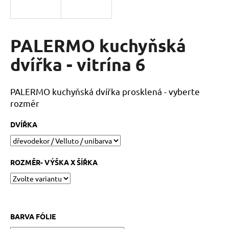
a
j
í
PALERMO kuchyňská
t
dvířka - vitrína 6
?
PALERMO kuchyňská dvířka prosklená - vyberte
rozměr
HLEDAT
DVÍŘKA
D
ROZMĚR- VÝŠKA X ŠÍŘKA
o
p
o
r
BARVA FÓLIE
u