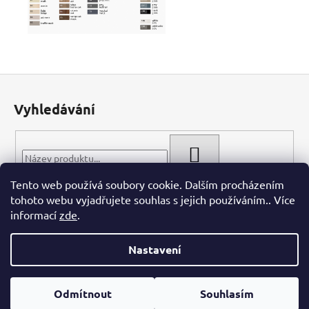
Z
á
Vyhledávání
p
a
t
HLEDAT
í
Tento web používá soubory cookie. Dalším procházením
tohoto webu vyjadřujete souhlas s jejich používáním.. Více
informací
zde
.
Nastavení
Vytvořil Shoptet
Odmítnout
Souhlasím
Copyright 2026
WIECH.CZ
. Všechna práva vyhrazena.