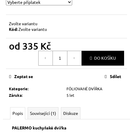
č
u
j
e
Zvolte variantu
m
Kód:
Zvolte variantu
e
od
335 Kč
Měrná
DO KOŠÍKU
cena:
Zeptat se
Sdílet
Kategorie
:
FÓLIOVANÉ DVÍŘKA
Záruka
:
5 let
Popis
Související (1)
Diskuze
PALERMO kuchyňské dvířka