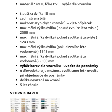
materiál : MDF, fólie PVC - výběr dle vzorníku
tloušťka dvířka 18 mm
zadní strana bílá
možnost atypických rozměrů + 20% příplatek
maximální výška dvířka ( pokud zvolíte léta svisle )
2500 mm
maximální šířka dvířka ( pokud zvolíte léta svisle )
1243 mm
maximální výška dvířka (pokud zvolíte léta
vodorovně ) 1243 mm
maximální šířka dvířka ( pokud zvolíte léta
vodorovně ) 2500 mm
výběr barev dle vzorníku - uveďte do poznámky
u dřevodekoru je možnost zvolit směr let - uveďte
při objednávce do poznámky
dvířka nevrtaná na kování
5 let záruka
VZORNÍK BAREV