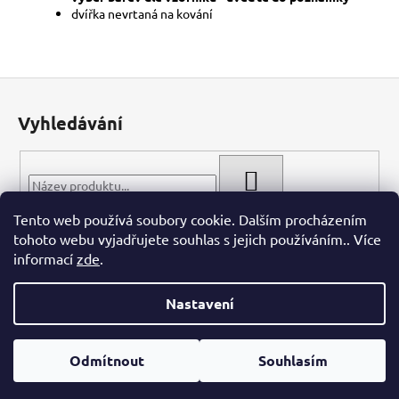
dvířka nevrtaná na kování
Z
á
Vyhledávání
p
a
t
HLEDAT
í
Tento web používá soubory cookie. Dalším procházením
tohoto webu vyjadřujete souhlas s jejich používáním.. Více
informací
zde
.
Nastavení
Vytvořil Shoptet
Odmítnout
Souhlasím
Copyright 2026
WIECH.CZ
. Všechna práva vyhrazena.