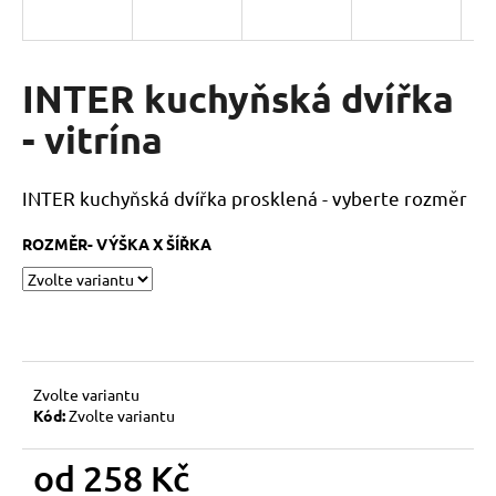
a
j
í
INTER kuchyňská dvířka
t
- vitrína
?
INTER kuchyňská dvířka prosklená - vyberte rozměr
ROZMĚR- VÝŠKA X ŠÍŘKA
HLEDAT
D
o
Zvolte variantu
p
Kód:
Zvolte variantu
o
r
od
258 Kč
u