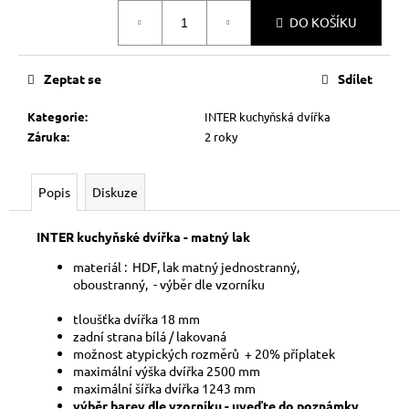
č
Měrná
u
DO KOŠÍKU
cena:
j
e
Zeptat se
Sdílet
m
e
Kategorie
:
INTER kuchyňská dvířka
Záruka
:
2 roky
Popis
Diskuze
INTER kuchyňské dvířka - matný lak
materiál : HDF, lak matný jednostranný,
oboustranný, - výběr dle vzorníku
tloušťka dvířka 18 mm
zadní strana bílá / lakovaná
možnost atypických rozměrů + 20% příplatek
maximální výška dvířka 2500 mm
maximální šířka dvířka 1243 mm
výběr barev dle vzorníku - uveďte do poznámky