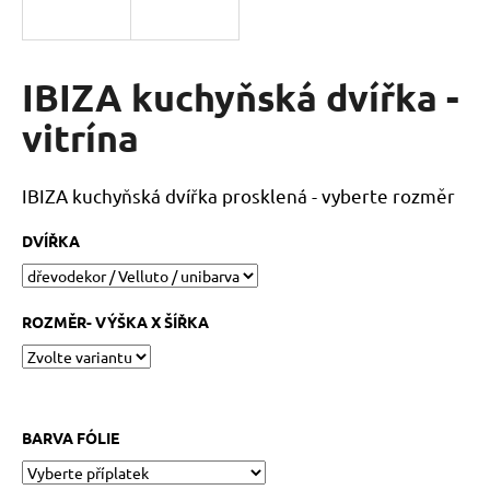
a
j
í
IBIZA kuchyňská dvířka -
t
vitrína
?
IBIZA kuchyňská dvířka prosklená - vyberte rozměr
DVÍŘKA
HLEDAT
ROZMĚR- VÝŠKA X ŠÍŘKA
D
o
p
o
BARVA FÓLIE
r
u