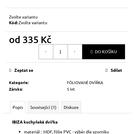
č
u
j
Zvolte variantu
e
Kód:
Zvolte variantu
m
e
od
335 Kč
Měrná
DO KOŠÍKU
cena:
Zeptat se
Sdílet
Kategorie
:
FÓLIOVANÉ DVÍŘKA
Záruka
:
5 let
Popis
Související (1)
Diskuze
IBIZA kuchyňské dvířka
materiál : MDF, fólie PVC - výběr dle vzorníku