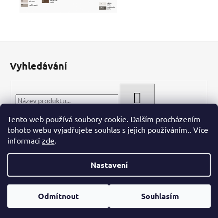
Z
á
Vyhledávání
p
a
t
HLEDAT
í
Tento web používá soubory cookie. Dalším procházením
tohoto webu vyjadřujete souhlas s jejich používáním.. Více
informací
zde
.
Nastavení
Vytvořil Shoptet
Odmítnout
Souhlasím
Copyright 2026
WIECH.CZ
. Všechna práva vyhrazena.