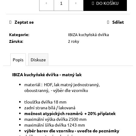
č
DO KOŠÍKU
cena:
u
j
e
Zeptat se
Sdílet
m
e
Kategorie
:
IBIZA kuchyňská dvířka
Záruka
:
2 roky
Popis
Diskuze
IBIZA kuchyňské dvířka - matný lak
materiál : HDF, lak matný jednostranný,
oboustranný, - výběr dle vzorníku
tloušťka dvířka 18 mm
zadní strana bílá / lakovaná
možnost atypických rozměrů + 20% příplatek
maximální výška dvířka 2500 mm
maximální šířka dvířka 1243 mm
výběr barev dle vzorníku - uveďte do poznámky