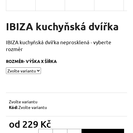
a
j
í
IBIZA kuchyňská dvířka
t
?
IBIZA kuchyňská dvířka neprosklená - vyberte
rozměr
ROZMĚR- VÝŠKA X ŠÍŘKA
HLEDAT
D
o
Zvolte variantu
p
Kód:
Zvolte variantu
o
r
od
229 Kč
u
Měrná