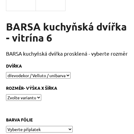
a
j
í
BARSA kuchyňská dvířka
t
- vitrína 6
?
BARSA kuchyňská dvířka prosklená - vyberte rozměr
DVÍŘKA
HLEDAT
ROZMĚR- VÝŠKA X ŠÍŘKA
D
o
p
o
BARVA FÓLIE
r
u