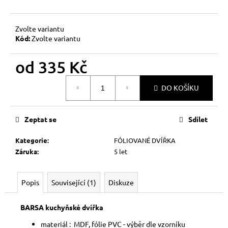
č
u
j
Zvolte variantu
e
Kód:
Zvolte variantu
m
e
od
335 Kč
Měrná
DO KOŠÍKU
cena:
Zeptat se
Sdílet
Kategorie
:
FÓLIOVANÉ DVÍŘKA
Záruka
:
5 let
Popis
Související (1)
Diskuze
BARSA
kuchyňské dvířka
materiál : MDF, fólie PVC - výběr dle vzorníku