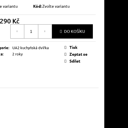
e variantu
Kód:
Zvolte variantu
290 Kč
á
DO KOŠÍKU
Tisk
gorie
:
UA2 kuchyňská dvířka
ka
:
2 roky
Zeptat se
Sdílet
chytkou