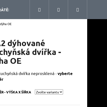
Hledat
Přihlášení
Nákupní
RÁTĚNÝ PROGRAM
KUCHYŇSKÉ DOPLŇKY
ŠA
 dýha OE
košík
2 dýhované
chyňská dvířka -
ha OE
uchyňská dvířka neprosklená -
vyberte
ěr
R - VÝŠKA X ŠÍŘKA