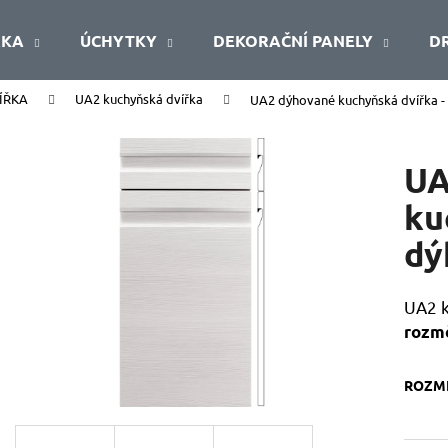
ŘKA
ÚCHYTKY
DEKORAČNÍ PANELY
D
ÍŘKA
UA2 kuchyňská dvířka
UA2 dýhované kuchyňská dvířka -
Co potřebujete najít?
UA
HLEDAT
ku
dý
Doporučujeme
UA2 k
rozm
ROZMĚ