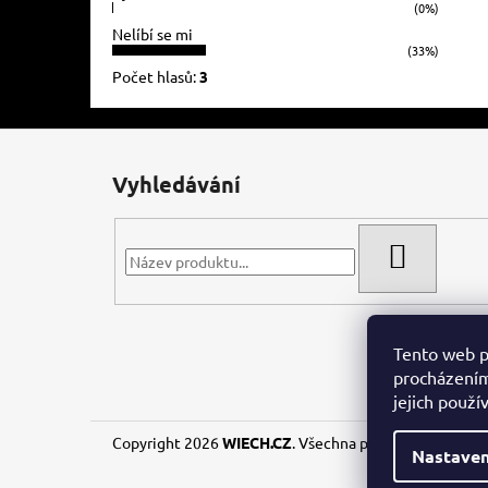
(0%)
Nelíbí se mi
(33%)
Počet hlasů:
3
Z
á
Vyhledávání
p
a
t
HLEDAT
í
Tento web p
procházením
jejich použí
Copyright 2026
WIECH.CZ
. Všechna práva vyhrazena.
Nastaven