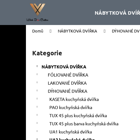
K
Přejít
na
o
NÁBYTKOVÁ DVÍ
obsah
Zpět
Zpět
š
do
do
í
Domů
NÁBYTKOVÁ DVÍŘKA
DÝHOVANÉ DV
k
obchodu
obchodu
P
o
Kategorie
Přeskočit
s
kategorie
t
NÁBYTKOVÁ DVÍŘKA
r
FÓLIOVANÉ DVÍŘKA
a
LAKOVANÉ DVÍŘKA
n
DÝHOVANÉ DVÍŘKA
n
KASETA kuchyňská dvířka
í
PAO kuchyňská dvířka
p
TUX 45 plus kuchyňská dvířka
a
TUX 45 plus barva kuchyňská dvířka
n
UA1 kuchyňská dvířka
e
UA2 kuchyňská dvířka