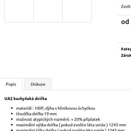
Zvolt
od
Měrn
cena:
Kate
Záru
Popis
Diskuze
UA2 kuchyňská dvířka
materiál : MDF, dýha s hliníkovou ú
tloušťka dvířka 19 mm
možnost atypických rozměrů + 20% příplatek
maximální výška dvířka ( pokud zvolíte léta svisle ) 1243 mm
maximální šířka dvířka ( pokud zvolíte léta svisle ) 1243 mm