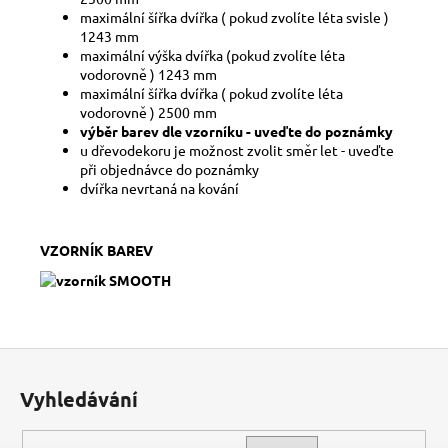
maximální šířka dvířka ( pokud zvolíte léta svisle )
1243 mm
maximální výška dvířka (pokud zvolíte léta
vodorovně ) 1243 mm
maximální šířka dvířka ( pokud zvolíte léta
vodorovně ) 2500 mm
výběr barev dle vzorníku - uveďte do poznámky
u dřevodekoru je možnost zvolit směr let - uveďte
při objednávce do poznámky
dvířka nevrtaná na kování
VZORNÍK BAREV
Z
á
Vyhledávání
p
a