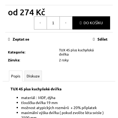
č
u
od
274 Kč
j
e
Měrná
DO KOŠÍKU
m
cena:
e
Zeptat se
Sdílet
TUX 45 plus kuchyňská
Kategorie
:
dvířka
Záruka
:
2 roky
Popis
Diskuze
TUX 45 plus kuchyňské dvířka
materiál : MDF, dýha
tloušťka dvířka 19 mm
možnost atypických rozměrů + 20% příplatek
maximální výška dvířka ( pokud zvolíte léta svisle )
2500 mm