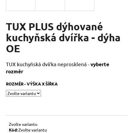
a
j
í
TUX PLUS dýhované
t
kuchyňská dvířka - dýha
?
OE
TUX kuchyňská dvířka neprosklená -
vyberte
HLEDAT
rozměr
ROZMĚR - VÝŠKA X ŠÍŘKA
D
o
p
o
r
Zvolte variantu
u
Kód:
Zvolte variantu