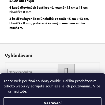
SADA obsahuje:
6 kusů dřevěných šestihranů, rozměr 15 cm x 13 cm,
tloušťka 8 mm
3 ks dřevěných šestiúhelníků, rozměr 15 cm x 13 cm,
tloušťka 8 mm, potažené řezaným mechem sobím
mechem.
Z
á
Vyhledávání
p
a
t
HLEDAT
í
Tento web používá soubory cookie. Dalším procházením
tohoto webu vyjadřujete souhlas s jejich používáním.. Více
informací
zde
.
Nastavení