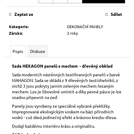
č
u
j
Zeptat se
Sdílet
e
m
Kategorie
:
DEKORAČNÍ PANELY
e
Záruka
:
2 roky
Popis
Diskuze
Sada HEXAGON panelů s mechem - dřevěný obklad
Sada moderních nástěnných šestihranných panelů v barvě
MAHAGON. Sada se skládá z 9 dřevěných šestiúhelníků, z
nichž 3 jsou pokryty jarním zeleným mechem řezaným
mechem. Lze je libovolně umístit a díky pevné pásce je lze
snadno připevnit na zeď.
Panely jsou vyrobeny ze speciálně vybrané překližky.
Impregnované ekologickým voskem na bázi přírodních
vosků - což dává jedinečný efekt a krásnou kresbu dřeva.
Dodají každému interiéru krásu a originalitu.