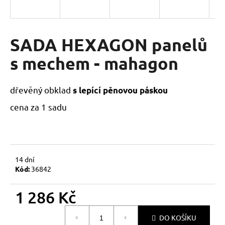
a
j
í
SADA HEXAGON panelů
t
s mechem - mahagon
?
dřevěný obklad
s lepící pěnovou páskou
cena za 1 sadu
HLEDAT
D
14 dní
Kód:
36842
o
p
o
1 286 Kč
r
Měrná
u
DO KOŠÍKU
cena: