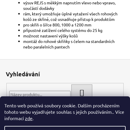
výsuv REJS s měkkým napnutím vlevo nebo vpravo,
součástí dodávky
rám, který umožňuje úplné vytažení všech rohových
košů ze skříně, což usnadňuje přístup k produktům
pro skříň o šířce 800, 1000 a 1200 mm
přípustné zatížení celého systému do 25 kg
možnost nastavení výšky košů
montáž do rohové skříňky s čelem na standardních
nebo paralelních pantech
Z
á
Vyhledávání
p
a
t
HLEDAT
í
Tento web používá soubory cookie. Dalším procházením
tohoto webu vyjadřujete souhlas s jejich používáním.. Více
informací
zde
.