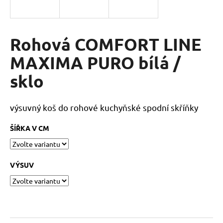
a
j
í
Rohová COMFORT LINE
t
MAXIMA PURO bílá /
?
sklo
výsuvný koš do rohové kuchyňské spodní skříňky
HLEDAT
ŠÍŘKA V CM
D
VÝSUV
o
p
o
r
u