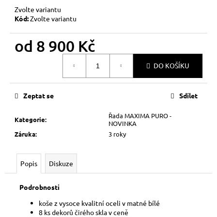
č
Zvolte variantu
u
Kód:
Zvolte variantu
j
e
od
8 900 Kč
m
e
Měrná
DO KOŠÍKU
cena:
Zeptat se
Sdílet
Řada MAXIMA PURO -
Kategorie
:
NOVINKA
Záruka
:
3 roky
Popis
Diskuze
Podrobnosti
koše z vysoce kvalitní oceli v matné bílé
8 ks dekorů čirého skla v ceně