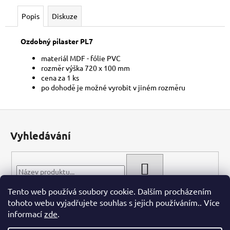
č
u
Popis
Diskuze
j
e
Ozdobný pilaster PL7
m
e
materiál MDF - fólie PVC
rozměr výška 720 x 100 mm
cena za 1 ks
po dohodě je možné vyrobit v jiném rozměru
Z
á
Vyhledávání
p
a
t
HLEDAT
í
Tento web používá soubory cookie. Dalším procházením
tohoto webu vyjadřujete souhlas s jejich používáním.. Více
informací
zde
.