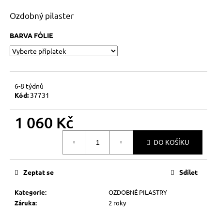
a
Ozdobný pilaster
j
í
BARVA FÓLIE
t
?
6-8 týdnů
Kód:
37731
HLEDAT
1 060 Kč
Měrná
DO KOŠÍKU
cena:
D
o
Zeptat se
Sdílet
p
o
Kategorie
:
OZDOBNÉ PILASTRY
r
Záruka
:
2 roky
u