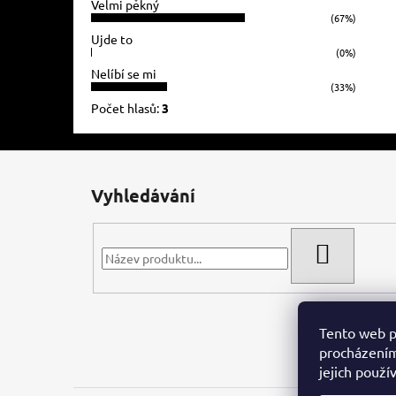
Velmi pěkný
(67%)
Ujde to
(0%)
Nelíbí se mi
(33%)
Počet hlasů:
3
Z
á
Vyhledávání
p
a
t
HLEDAT
í
Tento web p
procházením
jejich použí