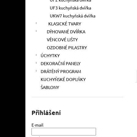
l
UF3 kuchyňská dvířka
UKW7 kuchyňská dvířka
KLASICKÉ TVARY
DÝHOVANÉ DVÍŘKA
VĚNCOVÉ LIŠTY
OZDOBNÉ PILASTRY
ÚCHYTKY
DEKORAČNÍ PANELY
DRÁTĚNÝ PROGRAM
KUCHYŇSKÉ DOPLŇKY
ŠABLONY
Přihlášení
E-mail