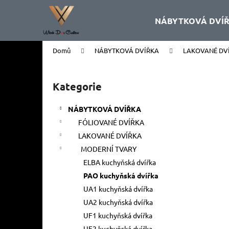
K
Přejít
na
o
NÁBYTKOVÁ DVÍ
obsah
Zpět
Zpět
š
do
do
í
Domů
NÁBYTKOVÁ DVÍŘKA
LAKOVANÉ DV
k
obchodu
obchodu
P
o
Kategorie
Přeskočit
s
kategorie
t
NÁBYTKOVÁ DVÍŘKA
r
FÓLIOVANÉ DVÍŘKA
a
LAKOVANÉ DVÍŘKA
n
MODERNÍ TVARY
n
ELBA kuchyňská dvířka
í
PAO kuchyňská dvířka
p
UA1 kuchyňská dvířka
a
UA2 kuchyňská dvířka
n
UF1 kuchyňská dvířka
e
UF2 kuchyňská dvířka