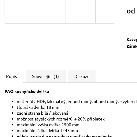
od
Měrn
cena:
Kate
Záru
Popis
Související (1)
Diskuze
PAO kuchyňské dvířka
materiál : HDF, lak matný jednostranný, ob
tloušťka dvířka 18 mm
zadní strana bílá / lakovaná
možnost atypických rozměrů + 20% příplatek
maximální výška dvířka 2500 mm
maximální šířka dvířka 1243 mm
výběr barev dle vzorníku - uveďte do poznámky