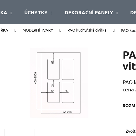
ŘKA
ÚCHYTKY
DEKORAČNÍ PANELY
D
ÍŘKA
MODERNÍ TVARY
PAO kuchyňská dvířka
PAO kuch
Co potřebujete najít?
PA
HLEDAT
vi
PAO k
Doporučujeme
cena 
ROZMĚ
Zvolt