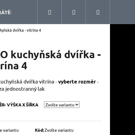
Hledat
Přihlášení
Nákupní
RÁTĚNÝ PROGRAM
KUCHYŇSKÉ DOPLŇKY
ŠA
yňská dvířka - vitrína 4
košík
O kuchyňská dvířka -
trína 4
uchyňská dvířka vitrína -
-
vyberte rozměr
za jednostranný lak
R- VÝŠKA X ŠÍŘKA
e variantu
Kód:
Zvolte variantu