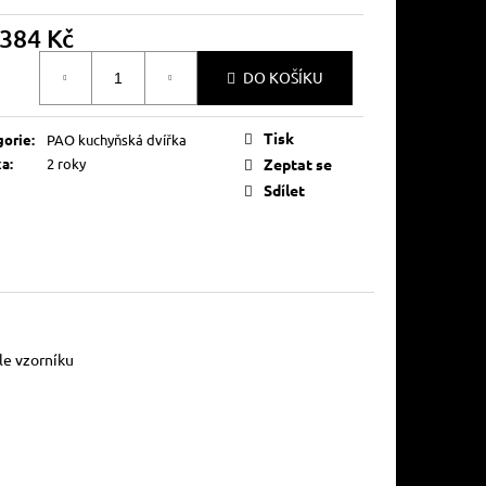
384 Kč
á
DO KOŠÍKU
Tisk
gorie
:
PAO kuchyňská dvířka
ka
:
2 roky
Zeptat se
Sdílet
oustranný, - výběr dle vzorníku