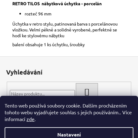
č
RETRO TILOS nábytková úchytka - porcelán
u
j
rozteč 96 mm
e
Úchytka v retro stylu, patinovaná barva s porcelánovou
m
vložkou. Velmi pěkně a solidně vyrobené, perfektně se
e
hodí ke stylovému nábytku
balení obsahuje 1 ks úchytku, šroubky
Z
á
Vyhledávání
p
a
t
HLEDAT
í
Tento web používá soubory cookie. Dalším procházením
tohoto webu vyjadřujete souhlas s jejich používáním.. Více
informací
zde
.
Nastavení