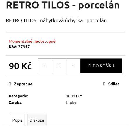
RETRO TILOS - porcelán
a
j
RETRO TILOS - nábytková úchytka - porcelán
í
t
?
Momentálně nedostupné
Kód:
37917
90 Kč
DO KOŠÍKU
HLEDAT
Měrná
cena:
Zeptat se
Sdílet
D
Kategorie
:
ÚCHYTKY
o
Záruka
:
2 roky
p
o
r
Popis
Diskuze
u