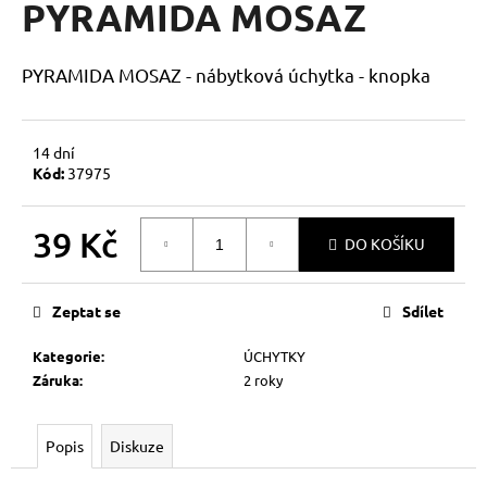
PYRAMIDA MOSAZ
a
j
PYRAMIDA MOSAZ - nábytková úchytka - knopka
í
t
?
14 dní
Kód:
37975
39 Kč
DO KOŠÍKU
HLEDAT
Měrná
cena:
Zeptat se
Sdílet
D
Kategorie
:
ÚCHYTKY
o
Záruka
:
2 roky
p
o
r
Popis
Diskuze
u