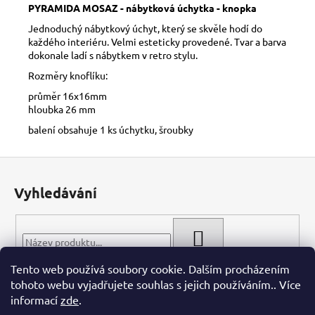
č
PYRAMIDA MOSAZ - nábytková úchytka - knopka
u
Jednoduchý nábytkový úchyt, který se skvěle hodí do
j
každého interiéru. Velmi esteticky provedené. Tvar a barva
e
dokonale ladí s nábytkem v retro stylu.
m
Rozměry knoflíku:
e
průměr 16x16mm
hloubka 26 mm
balení obsahuje 1 ks úchytku, šroubky
Z
á
Vyhledávání
p
a
t
HLEDAT
í
Tento web používá soubory cookie. Dalším procházením
tohoto webu vyjadřujete souhlas s jejich používáním.. Více
informací
zde
.