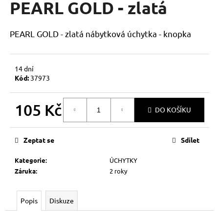
PEARL GOLD - zlatá
a
j
PEARL GOLD - zlatá nábytková úchytka - knopka
í
t
?
14 dní
Kód:
37973
105 Kč
DO KOŠÍKU
HLEDAT
Měrná
cena:
Zeptat se
Sdílet
D
Kategorie
:
ÚCHYTKY
o
Záruka
:
2 roky
p
o
r
Popis
Diskuze
u