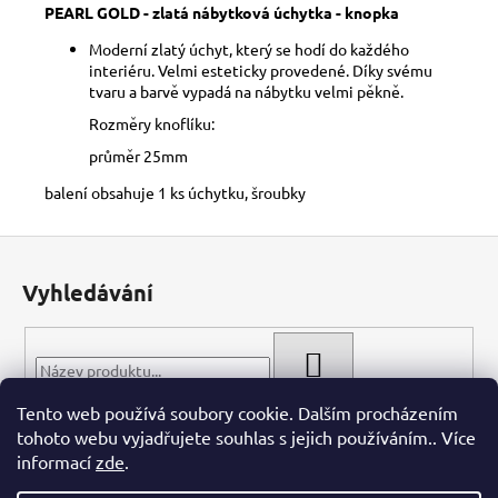
č
PEARL GOLD - zlatá nábytková úchytka - knopka
u
j
Moderní zlatý úchyt, který se hodí do každého
interiéru. Velmi esteticky provedené. Díky svému
e
tvaru a barvě vypadá na nábytku velmi pěkně.
m
e
Rozměry knoflíku:
průměr 25mm
balení obsahuje 1 ks úchytku, šroubky
Z
á
Vyhledávání
p
a
t
HLEDAT
í
Tento web používá soubory cookie. Dalším procházením
tohoto webu vyjadřujete souhlas s jejich používáním.. Více
informací
zde
.