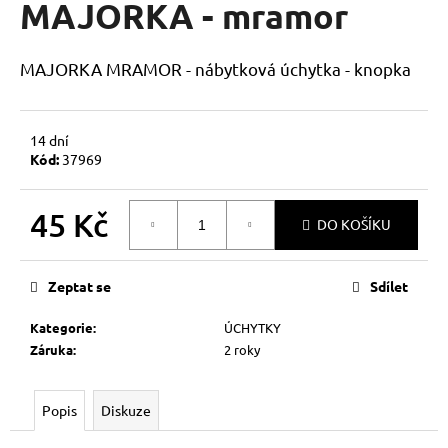
MAJORKA - mramor
a
j
MAJORKA MRAMOR - nábytková úchytka - knopka
í
t
?
14 dní
Kód:
37969
45 Kč
DO KOŠÍKU
HLEDAT
Měrná
cena:
Zeptat se
Sdílet
D
Kategorie
:
ÚCHYTKY
o
Záruka
:
2 roky
p
o
r
Popis
Diskuze
u