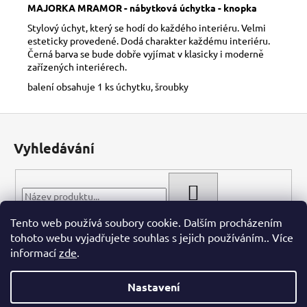
č
MAJORKA MRAMOR - nábytková úchytka - knopka
u
Stylový úchyt, který se hodí do každého interiéru. Velmi
j
esteticky provedené. Dodá charakter každému interiéru.
e
Černá barva se bude dobře vyjímat v klasicky i moderně
m
zařízených interiérech.
e
balení obsahuje 1 ks úchytku, šroubky
Z
á
Vyhledávání
p
a
t
HLEDAT
í
Tento web používá soubory cookie. Dalším procházením
tohoto webu vyjadřujete souhlas s jejich používáním.. Více
informací
zde
.
Nastavení