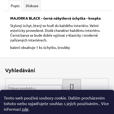
č
u
Popis
Diskuze
j
e
MAJORKA BLACK - černá nábytková úchytka - knopka
m
Stylový úchyt, který se hodí do každého interiéru. Velmi
e
esteticky provedené. Dodá charakter každému interiéru.
Černá barva se bude dobře vyjímat v klasicky i moderně
zařízených interiérech.
balení obsahuje 1 ks úchytku, šroubky
Z
á
Vyhledávání
p
a
t
HLEDAT
í
Tento web používá soubory cookie. Dalším procházením
tohoto webu vyjadřujete souhlas s jejich používáním.. Více
informací
zde
.