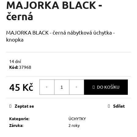
MAJORKA BLACK -
a
černá
j
í
t
MAJORKA BLACK - černá nábytková úchytka -
?
knopka
14 dní
Kód:
37968
HLEDAT
45 Kč
DO KOŠÍKU
Měrná
D
cena:
o
Zeptat se
Sdílet
p
o
Kategorie
:
ÚCHYTKY
r
Záruka
:
2 roky
u