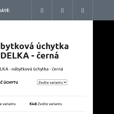
Hledat
Přihlášení
Nákupní
RÁTĚNÝ PROGRAM
KUCHYŇSKÉ DOPLŇKY
ŠA
košík
bytková úchytka
DELKA - černá
KA - nábytková úchytka - černá
EČ ÚCHYTU
e variantu
Kód:
Zvolte variantu