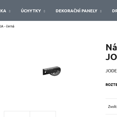
ŘKA
ÚCHYTKY
DEKORAČNÍ PANELY
D
A - černá
Co potřebujete najít?
Ná
HLEDAT
JO
JODEL
Doporučujeme
ROZT
Zvolt