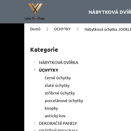
K
Přejít
na
o
NÁBYTKOVÁ DVÍ
obsah
Zpět
Zpět
š
do
do
í
Domů
ÚCHYTKY
Nábytková úchytka JODELK
k
obchodu
obchodu
P
o
Kategorie
Přeskočit
s
kategorie
t
NÁBYTKOVÁ DVÍŘKA
r
ÚCHYTKY
a
černé úchytky
n
zlaté úchytky
n
stříbrné úchytky
í
porcelánové úchytky
p
knopky
a
antický kov
n
DEKORAČNÍ PANELY
e
DRÁTĚNÝ PROGRAM