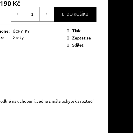
190 Kč
á
DO KOŠÍKU
Tisk
gorie
:
ÚCHYTKY
ka
:
2 roky
Zeptat se
Sdílet
odlné na uchopení. Jedna z mála úchytek s roztečí