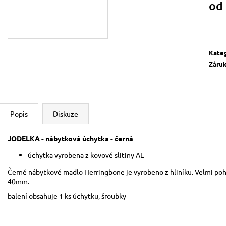
od
Měrn
cena:
Kate
Záru
Popis
Diskuze
JODELKA - nábytková úchytka - černá
úchytka vyrobena z kovové slitiny AL
Černé nábytkové madlo Herringbone je vyrobeno z hliníku. Velmi poh
40mm.
balení obsahuje 1 ks úchytku, šroubky