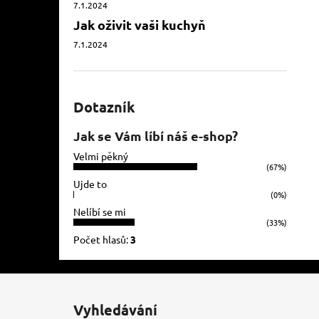
7.1.2024
Jak oživit vaši kuchyň
7.1.2024
Dotazník
Jak se Vám líbí náš e-shop?
Velmi pěkný
(67%)
Ujde to
(0%)
Nelíbí se mi
(33%)
Počet hlasů:
3
Z
á
Vyhledávání