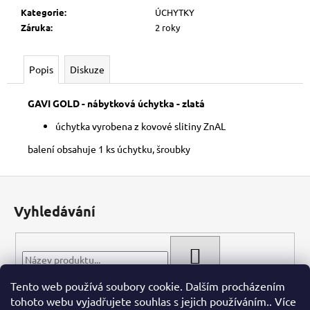
č
Kategorie
:
ÚCHYTKY
u
Záruka
:
2 roky
j
e
m
Popis
Diskuze
e
GAVI GOLD - nábytková úchytka - zlatá
úchytka vyrobena z kovové slitiny ZnAL
balení obsahuje 1 ks úchytku, šroubky
Z
á
Vyhledávání
p
a
t
HLEDAT
í
Tento web používá soubory cookie. Dalším procházením
tohoto webu vyjadřujete souhlas s jejich používáním.. Více