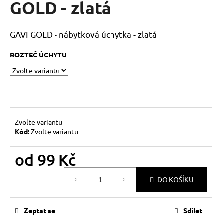
GOLD - zlatá
a
j
GAVI GOLD - nábytková úchytka - zlatá
í
t
ROZTEČ ÚCHYTU
?
HLEDAT
Zvolte variantu
Kód:
Zvolte variantu
od
99 Kč
D
o
Měrná
p
DO KOŠÍKU
cena:
o
r
Zeptat se
Sdílet
u