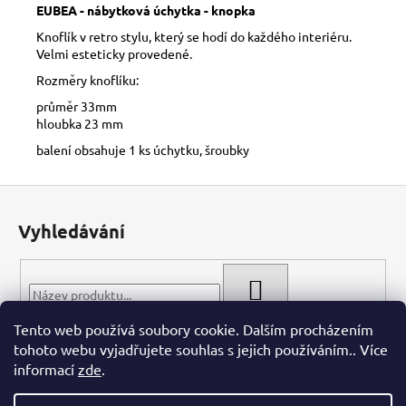
č
EUBEA - nábytková úchytka - knopka
u
Knoflík v retro stylu, který se hodí do každého interiéru.
j
Velmi esteticky provedené.
e
m
Rozměry knoflíku:
e
průměr 33mm
hloubka 23 mm
balení obsahuje 1 ks úchytku, šroubky
Z
á
Vyhledávání
p
a
t
HLEDAT
í
Tento web používá soubory cookie. Dalším procházením
tohoto webu vyjadřujete souhlas s jejich používáním.. Více
informací
zde
.