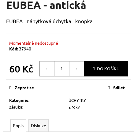
EUBEA - antická
a
j
EUBEA - nábytková úchytka - knopka
í
t
?
Momentálně nedostupné
Kód:
37940
60 Kč
DO KOŠÍKU
HLEDAT
Měrná
cena:
Zeptat se
Sdílet
D
Kategorie
:
ÚCHYTKY
o
Záruka
:
2 roky
p
o
r
Popis
Diskuze
u