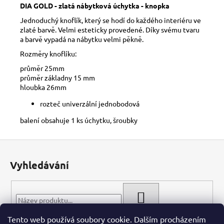
č
DIA GOLD - zlatá nábytková úchytka - knopka
u
Jednoduchý knoflík, který se hodí do každého interiéru ve
j
zlaté barvě. Velmi esteticky provedené. Díky svému tvaru
e
a barvě vypadá na nábytku velmi pěkně.
m
Rozměry knoflíku:
e
průměr 25mm
průměr základny 15 mm
hloubka 26mm
rozteč univerzální jednobodová
balení obsahuje 1 ks úchytku, šroubky
Z
á
Vyhledávání
p
a
t
HLEDAT
í
Tento web používá soubory cookie. Dalším procházením