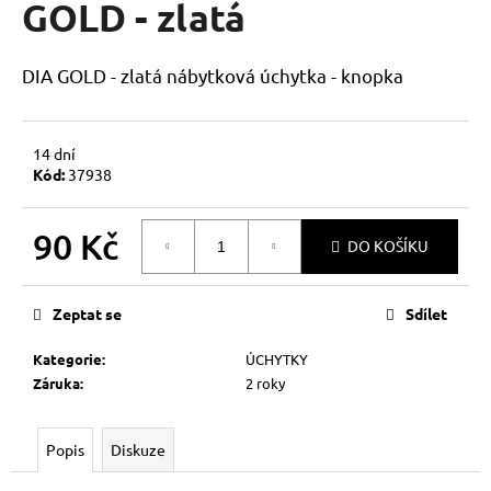
GOLD - zlatá
a
j
DIA GOLD - zlatá nábytková úchytka - knopka
í
t
?
14 dní
Kód:
37938
90 Kč
DO KOŠÍKU
HLEDAT
Měrná
cena:
Zeptat se
Sdílet
D
Kategorie
:
ÚCHYTKY
o
Záruka
:
2 roky
p
o
r
Popis
Diskuze
u