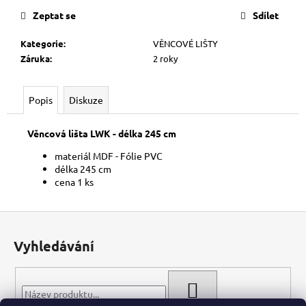
č
cena:
u
Zeptat se
Sdílet
j
Kategorie
:
VĚNCOVÉ LIŠTY
e
Záruka
:
2 roky
m
e
Popis
Diskuze
Věncová lišta LWK - délka 245 cm
materiál MDF - Fólie PVC
délka 245 cm
cena 1 ks
Z
á
Vyhledávání
p
a
t
HLEDAT