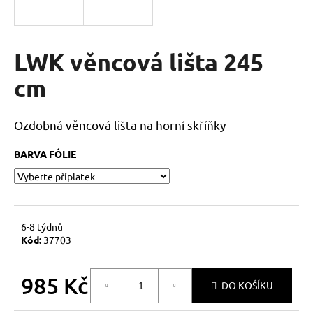
a
j
í
LWK věncová lišta 245
t
cm
?
Ozdobná věncová lišta na horní skříňky
BARVA FÓLIE
HLEDAT
D
6-8 týdnů
o
Kód:
37703
p
o
985 Kč
r
DO KOŠÍKU
u
Měrná