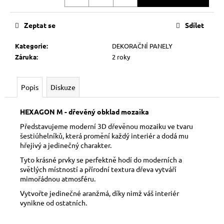
č
u
j
Zeptat se
Sdílet
e
m
Kategorie
:
DEKORAČNÍ PANELY
e
Záruka
:
2 roky
Popis
Diskuze
HEXAGON M - dřevěný obklad mozaika
Představujeme moderní 3D dřevěnou mozaiku ve tvaru
šestiúhelníků, která promění každý interiér a dodá mu
hřejivý a jedinečný charakter.
Tyto krásné prvky se perfektně hodí do moderních a
světlých místností a přírodní textura dřeva vytváří
mimořádnou atmosféru.
Vytvořte jedinečné aranžmá, díky nimž váš interiér
vynikne od ostatních.