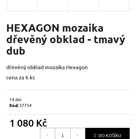
a
j
í
HEXAGON mozaika
t
dřevěný obklad - tmavý
?
dub
dřevěný obklad mozaika Hexagon
HLEDAT
cena za 6 ks
D
14 dní
o
Kód:
37754
p
o
1 080 Kč
r
Měrná
u
DO KOŠÍKU
cena: