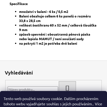
Specifikace
množství v balení - 6 ks / 0,5 m2
Balení obsahuje celkem 6 ks panelů o rozměru
33,8 x 28,5 cm
velikost šestihranu 60 x 52 mm / celková tloušťka
9 mm
způsob upevnění : oboustranná pěnová páska
nebo lepislo MAMUT / není součástí sady
na pokrytí 1 m2 je potřeba dvě balení
Z
á
Vyhledávání
p
a
t
HLEDAT
í
Tento web používá soubory cookie. Dalším procházením
tohoto webu vyjadřujete souhlas s jejich používáním.. Více