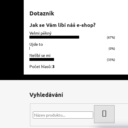
Dotazník
Jak se Vám líbí náš e-shop?
Velmi pěkný
(67%)
Ujde to
(0%)
Nelíbí se mi
(33%)
Počet hlasů:
3
Z
á
Vyhledávání
p
a
t
HLEDAT
í