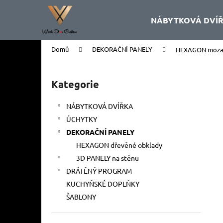
K
Přejít
na
o
NÁBYTKOVÁ DVÍ
obsah
Zpět
Zpět
š
do
do
í
Domů
DEKORAČNÍ PANELY
HEXAGON mozaik
k
obchodu
obchodu
P
o
Kategorie
Přeskočit
s
kategorie
t
NÁBYTKOVÁ DVÍŘKA
r
ÚCHYTKY
a
DEKORAČNÍ PANELY
n
HEXAGON dřevěné obklady
n
3D PANELY na stěnu
í
DRÁTĚNÝ PROGRAM
p
KUCHYŇSKÉ DOPLŇKY
a
ŠABLONY
n
e