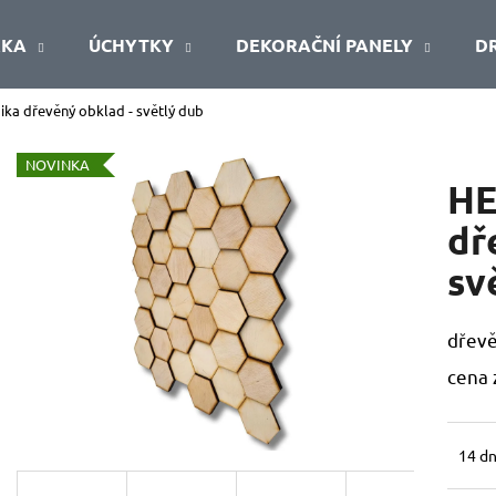
ŘKA
ÚCHYTKY
DEKORAČNÍ PANELY
D
a dřevěný obklad - světlý dub
Co potřebujete najít?
NOVINKA
HE
HLEDAT
dř
sv
Doporučujeme
dřev
cena 
14 dn