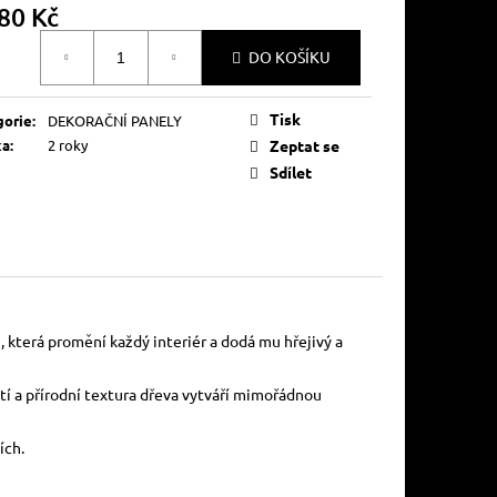
80 Kč
á
DO KOŠÍKU
Tisk
gorie
:
DEKORAČNÍ PANELY
ka
:
2 roky
Zeptat se
Sdílet
která promění každý interiér a dodá mu hřejivý a
tí a přírodní textura dřeva vytváří mimořádnou
ích.