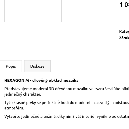
1 0
Měrn
cena:
Kate
Záru
Popis
Diskuze
HEXAGON M - dřevěný obklad mozaika
Představujeme moderní 3D dřevěnou mozaiku ve tvaru šestiúhelníků, 
jedinečný charakter.
Tyto krásné prvky se perfektně hodí do moderních a světlých místnos
atmosféru.
Vytvořte jedinečné aranžmá, díky nimž váš interiér vynikne od ostatn