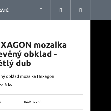
Hledat
Přihlášení
Nákupní
RÁTĚNÝ PROGRAM
KUCHYŇSKÉ DOPLŇKY
ŠA
košík
XAGON mozaika
evěný obklad -
ětlý dub
ěný obklad mozaika Hexagon
za 6 ks
í
Kód:
37753