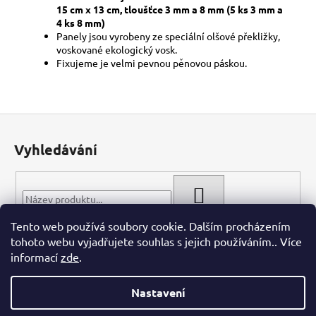
15 cm x 13 cm, tloušťce 3 mm a 8 mm (5 ks 3 mm a
4 ks 8 mm)
Panely jsou vyrobeny ze speciální olšové překližky,
voskované ekologický vosk.
Fixujeme je velmi pevnou pěnovou páskou.
Z
á
Vyhledávání
p
a
t
HLEDAT
í
Tento web používá soubory cookie. Dalším procházením
tohoto webu vyjadřujete souhlas s jejich používáním.. Více
informací
zde
.
Nastavení