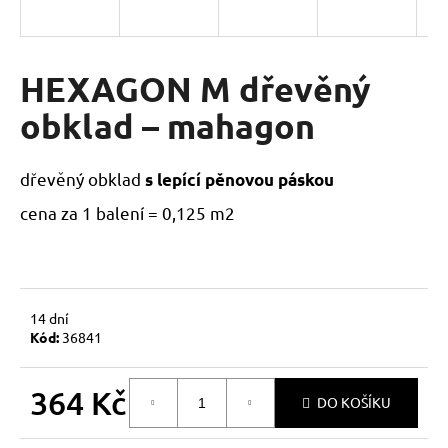
a
j
í
HEXAGON M dřevěný
t
obklad – mahagon
?
dřevěný obklad
s lepící pěnovou páskou
cena za 1 balení = 0,125 m2
HLEDAT
D
14 dní
Kód:
36841
o
p
o
364 Kč
DO KOŠÍKU
r
u
Měrná
cena: