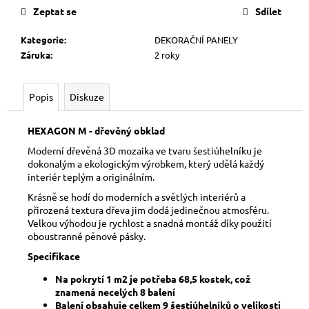
č
Zeptat se
Sdílet
u
j
Kategorie
:
DEKORAČNÍ PANELY
e
Záruka
:
2 roky
m
e
Popis
Diskuze
HEXAGON M - dřevěný obklad
Moderní dřevěná 3D mozaika ve tvaru šestiúhelníku je
dokonalým a ekologickým výrobkem, který udělá každý
interiér teplým a originálním.
Krásně se hodí do moderních a světlých interiérů a
přirozená textura dřeva jim dodá jedinečnou atmosféru.
Velkou výhodou je rychlost a snadná montáž díky použití
oboustranné pěnové pásky.
Specifikace
Na pokrytí 1 m2 je potřeba 68,5 kostek, což
znamená necelých 8 balení
Balení obsahuje celkem 9 šestiúhelníků o velikosti