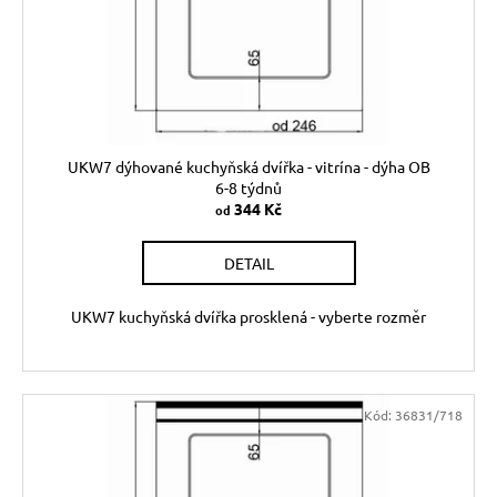
UKW7 dýhované kuchyňská dvířka - vitrína - dýha OB
6-8 týdnů
344 Kč
od
DETAIL
UKW7 kuchyňská dvířka prosklená - vyberte rozměr
Kód:
36831/718