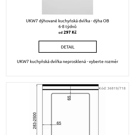
k
t
ů
UKW7 dýhované kuchyňská dvířka - dýha OB
6-8 týdnů
297 Kč
od
DETAIL
UKW7 kuchyňská dvířka neprosklená - vyberte rozměr
Kód:
36819/718