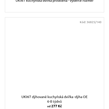
UKW7 kuchyňská dvířka prosklená - vyberte rozměr
Kód:
36825/140
UKW7 dýhované kuchyňská dvířka -dýha OE
6-8 týdnů
277 Kč
od