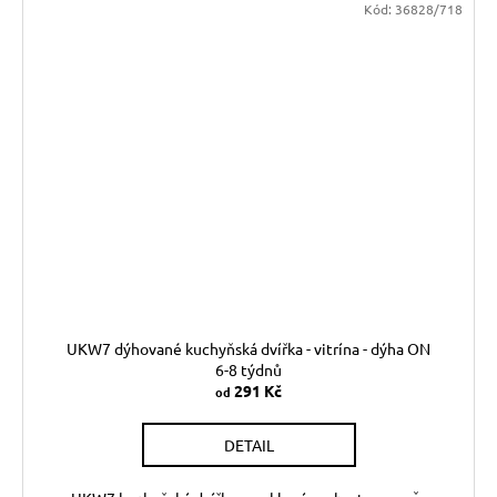
Kód:
36828/718
UKW7 dýhované kuchyňská dvířka - vitrína - dýha ON
6-8 týdnů
291 Kč
od
DETAIL