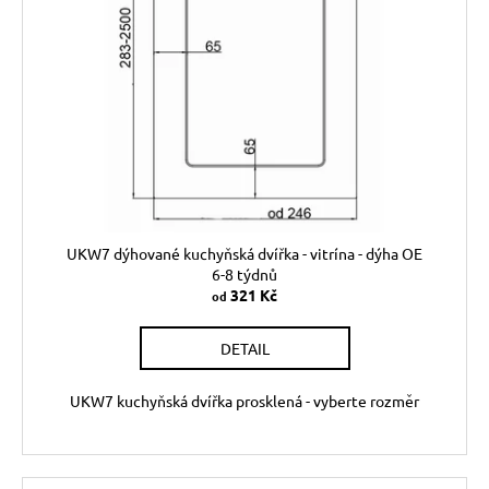
UKW7 dýhované kuchyňská dvířka - vitrína - dýha OE
6-8 týdnů
321 Kč
od
DETAIL
UKW7 kuchyňská dvířka prosklená - vyberte rozměr