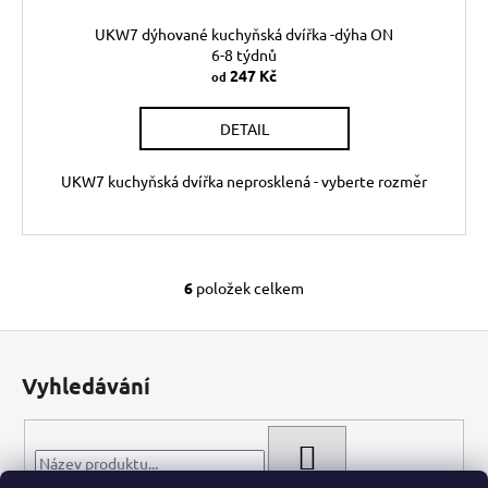
UKW7 dýhované kuchyňská dvířka -dýha ON
6-8 týdnů
247 Kč
od
DETAIL
UKW7 kuchyňská dvířka neprosklená - vyberte rozměr
6
položek celkem
O
v
Z
l
á
á
Vyhledávání
d
p
a
a
c
t
HLEDAT
í
í